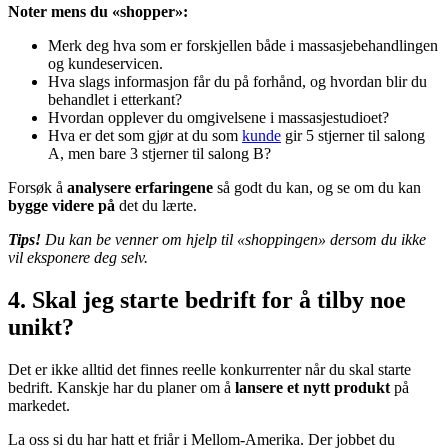
Noter mens du «shopper»:
Merk deg hva som er forskjellen både i massasjebehandlingen
og kundeservicen.
Hva slags informasjon får du på forhånd, og hvordan blir du
behandlet i etterkant?
Hvordan opplever du omgivelsene i massasjestudioet?
Hva er det som gjør at du som
kunde
gir 5 stjerner til salong
A, men bare 3 stjerner til salong B?
Forsøk å
analysere erfaringene
så godt du kan, og se om du kan
bygge videre på
det du lærte.
Tips!
Du kan be venner om hjelp til «shoppingen» dersom du ikke
vil eksponere deg selv.
4. Skal jeg starte bedrift for å tilby noe
unikt?
Det er ikke alltid det finnes reelle konkurrenter når du skal starte
bedrift. Kanskje har du planer om å
lansere et nytt produkt
på
markedet.
La oss si du har hatt et friår i Mellom-Amerika. Der jobbet du