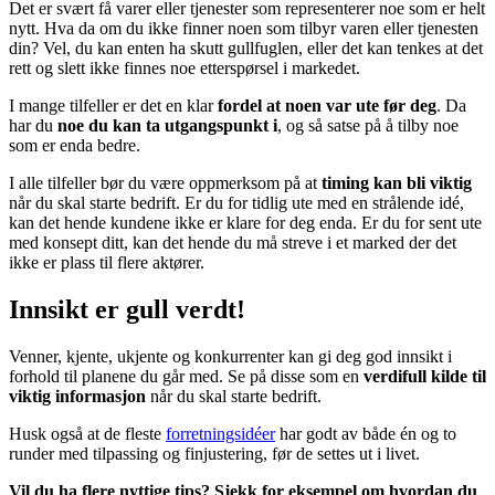
Det er svært få varer eller tjenester som representerer noe som er helt
nytt. Hva da om du ikke finner noen som tilbyr varen eller tjenesten
din? Vel, du kan enten ha skutt gullfuglen, eller det kan tenkes at det
rett og slett ikke finnes noe etterspørsel i markedet.
I mange tilfeller er det en klar
fordel at noen var ute før deg
. Da
har du
noe du kan ta utgangspunkt i
, og så satse på å tilby noe
som er enda bedre.
I alle tilfeller bør du være oppmerksom på at
timing kan bli viktig
når du skal starte bedrift. Er du for tidlig ute med en strålende idé,
kan det hende kundene ikke er klare for deg enda. Er du for sent ute
med konsept ditt, kan det hende du må streve i et marked der det
ikke er plass til flere aktører.
Innsikt er gull verdt!
Venner, kjente, ukjente og konkurrenter kan gi deg god innsikt i
forhold til planene du går med. Se på disse som en
verdifull kilde til
viktig informasjon
når du skal starte bedrift.
Husk også at de fleste
forretningsidéer
har godt av både én og to
runder med tilpassing og finjustering, før de settes ut i livet.
Vil du ha flere nyttige tips? Sjekk for eksempel om hvordan du