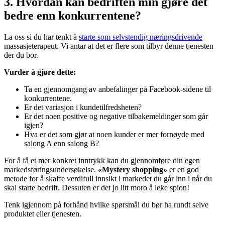
3. Hvordan kan bedriften min gjøre det
bedre enn konkurrentene?
La oss si du har tenkt å
starte som selvstendig næringsdrivende
massasjeterapeut. Vi antar at det er flere som tilbyr denne tjenesten
der du bor.
Vurder å gjøre dette:
Ta en gjennomgang av anbefalinger på Facebook-sidene til
konkurrentene.
Er det variasjon i kundetilfredsheten?
Er det noen positive og negative tilbakemeldinger som går
igjen?
Hva er det som gjør at noen kunder er mer fornøyde med
salong A enn salong B?
For å få et mer konkret inntrykk kan du gjennomføre din egen
markedsføringsundersøkelse.
«Mystery shopping»
er en god
metode for å skaffe verdifull innsikt i markedet du går inn i når du
skal starte bedrift. Dessuten er det jo litt moro å leke spion!
Tenk igjennom på forhånd hvilke spørsmål du bør ha rundt selve
produktet eller tjenesten.