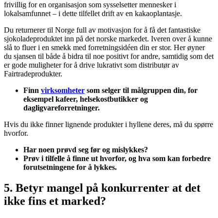
frivillig for en organisasjon som sysselsetter mennesker i
lokalsamfunnet – i dette tilfellet drift av en kakaoplantasje.
Du returnerer til Norge full av motivasjon for å få det fantastiske
sjokoladeproduktet inn på det norske markedet. Iveren over å kunne
slå to fluer i en smekk med forretningsidéen din er stor. Her øyner
du sjansen til både å bidra til noe positivt for andre, samtidig som det
er gode muligheter for å drive lukrativt som distributør av
Fairtradeprodukter.
Finn
virksomheter
som selger til målgruppen din, for
eksempel kafeer, helsekostbutikker og
dagligvareforretninger.
Hvis du ikke finner lignende produkter i hyllene deres, må du spørre
hvorfor.
Har noen prøvd seg før og mislykkes?
Prøv i tilfelle å finne ut hvorfor, og hva som kan forbedre
forutsetningene for å lykkes.
5. Betyr mangel på konkurrenter at det
ikke fins et marked?