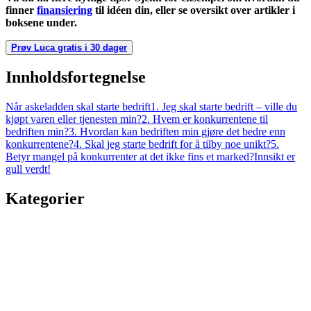
finner
finansiering
til idéen din, eller se oversikt over artikler i
boksene under.
Prøv Luca gratis i 30 dager
Innholdsfortegnelse
Når askeladden skal starte bedrift
1. Jeg skal starte bedrift – ville du
kjøpt varen eller tjenesten min?
2. Hvem er konkurrentene til
bedriften min?
3. Hvordan kan bedriften min gjøre det bedre enn
konkurrentene?
4. Skal jeg starte bedrift for å tilby noe unikt?
5.
Betyr mangel på konkurrenter at det ikke fins et marked?
Innsikt er
gull verdt!
Kategorier