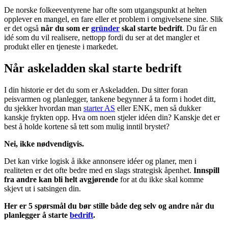
De norske folkeeventyrene har ofte som utgangspunkt at helten
opplever en mangel, en fare eller et problem i omgivelsene sine. Slik
er det også
når du som er
gründer
skal starte bedrift
. Du får en
idé som du vil realisere, nettopp fordi du ser at det mangler et
produkt eller en tjeneste i markedet.
Når askeladden skal starte bedrift
I din historie er det du som er Askeladden. Du sitter foran
peisvarmen og planlegger, tankene begynner å ta form i hodet ditt,
du sjekker hvordan man
starter AS
eller ENK, men så dukker
kanskje frykten opp. Hva om noen stjeler idéen din? Kanskje det er
best å holde kortene så tett som mulig inntil brystet?
Nei, ikke nødvendigvis.
Det kan virke logisk å ikke annonsere idéer og planer, men i
realiteten er det ofte bedre med en slags strategisk åpenhet.
Innspill
fra andre kan bli helt avgjørende
for at du ikke skal komme
skjevt ut i satsingen din.
Her er 5 spørsmål du bør stille både deg selv og andre når du
planlegger å starte
bedrift
.