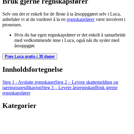
Bruk gjerne regnskapsfører
Selv om det er enkelt for de fleste å ta årsoppgjøret selv i Luca,
anbefaler vi at du vurderer å la en
regnskapsfører
være involvert i
prosessen.
Hvis du har egen regnskapsfører er det enkelt å samarbeide
med vedkommende inne i Luca, også når du sysler med
årsoppgjør.
Prøv Luca gratis i 30 dager
Innholdsfortegnelse
Steg 1 - Avslutte regnskapet
Steg 2 – Levere skattemelding og
næringsspesifikasjon
Steg 3 – Levere årsregnskap
Bruk gjerne
regnskapsfører
Kategorier