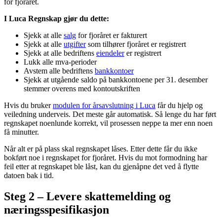
for fjoråret.
I Luca Regnskap gjør du dette:
Sjekk at alle
salg
for fjoråret er fakturert
Sjekk at alle
utgifter
som tilhører fjoråret er registrert
Sjekk at alle bedriftens
eiendeler
er registrert
Lukk alle mva-perioder
Avstem alle bedriftens
bankkontoer
Sjekk at utgående saldo på bankkontoene per 31. desember
stemmer overens med kontoutskriften
Hvis du bruker
modulen for årsavslutning i Luca
får du hjelp og
veiledning underveis. Det meste går automatisk. Så lenge du har ført
regnskapet noenlunde korrekt, vil prosessen neppe ta mer enn noen
få minutter.
Når alt er på plass skal regnskapet låses. Etter dette får du ikke
bokført noe i regnskapet for fjoråret. Hvis du mot formodning har
feil etter at regnskapet ble låst, kan du gjenåpne det ved å flytte
datoen bak i tid.
Steg 2 – Levere skattemelding og
næringsspesifikasjon