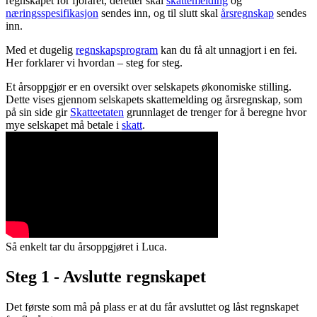
regnskapet for fjoråret, deretter skal
skattemelding
og
næringsspesifikasjon
sendes inn, og til slutt skal
årsregnskap
sendes
inn.
Med et dugelig
regnskapsprogram
kan du få alt unnagjort i en fei.
Her forklarer vi hvordan – steg for steg.
Et årsoppgjør er en oversikt over selskapets økonomiske stilling.
Dette vises gjennom selskapets skattemelding og årsregnskap, som
på sin side gir
Skatteetaten
grunnlaget de trenger for å beregne hvor
mye selskapet må betale i
skatt
.
Så enkelt tar du årsoppgjøret i Luca.
Steg 1 - Avslutte regnskapet
Det første som må på plass er at du får avsluttet og låst regnskapet