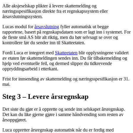
Alle aksjeselskap plikter å levere skattemelding og
næringsspesifikasjon direkte fra et regnskapssystem eller
årsavslutningssystem.
Lucas modul for
årsavslutning
fyller automatisk ut begge
rapportene, basert på regnskapsdataen som er lagt inn i systemet. For
de fleste små AS blir alt riktig, men du bør selvsagt se over og
kontrollere før du sender inn til Skatteetaten.
Fordi Luca er integrert med
Skatteetaten
blir opplysningene validert
av etaten før skattemeldingen sendes inn. Du får tilbakemelding og
hjelp ved eventuelle feil, og dermed slipper du tidkrevende
oppryddingsarbeid i etterkant.
Frist for innsending av skattemelding og næringsspesifikasjon er 31.
mai.
Steg 3 – Levere årsregnskap
Det siste du gjør er å opprette og sende inn selskapet årsregnskap.
Det kan du like gjerne gjøre i samme håndvending som resten av
årsoppgjøret.
Luca oppretter årsregnskap automatisk når du er ferdig med