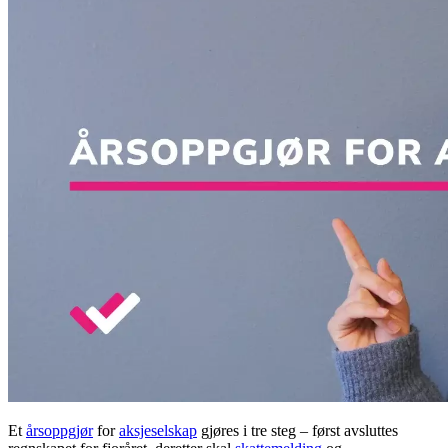
Et
årsoppgjør
for
aksjeselskap
gjøres i tre steg – først avsluttes