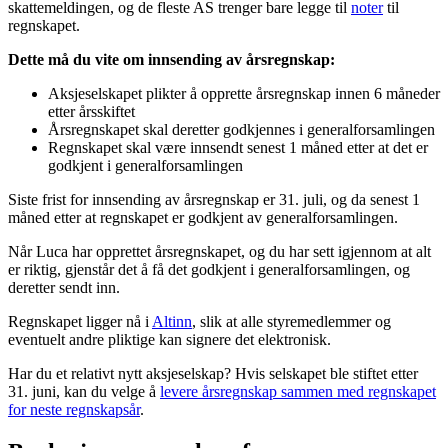
skattemeldingen, og de fleste AS trenger bare legge til
noter
til
regnskapet.
Dette må du vite om innsending av årsregnskap:
Aksjeselskapet plikter å opprette årsregnskap innen 6 måneder
etter årsskiftet
Årsregnskapet skal deretter godkjennes i generalforsamlingen
Regnskapet skal være innsendt senest 1 måned etter at det er
godkjent i generalforsamlingen
Siste frist for innsending av årsregnskap er 31. juli, og da senest 1
måned etter at regnskapet er godkjent av generalforsamlingen.
Når Luca har opprettet årsregnskapet, og du har sett igjennom at alt
er riktig, gjenstår det å få det godkjent i generalforsamlingen, og
deretter sendt inn.
Regnskapet ligger nå i
Altinn
, slik at alle styremedlemmer og
eventuelt andre pliktige kan signere det elektronisk.
Har du et relativt nytt aksjeselskap? Hvis selskapet ble stiftet etter
31. juni, kan du velge å
levere årsregnskap sammen med regnskapet
for neste
regnskapsår
.