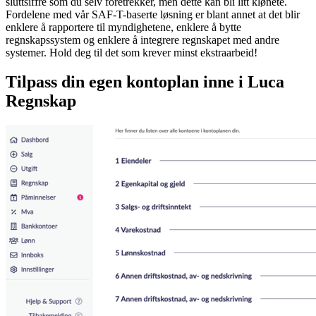
sluttsiffre som du selv foretrekker, men dette kan bli litt klønete.
Fordelene med vår SAF-T-baserte løsning er blant annet at det blir
enklere å rapportere til myndighetene, enklere å bytte
regnskapssystem og enklere å integrere regnskapet med andre
systemer. Hold deg til det som krever minst ekstraarbeid!
Tilpass din egen kontoplan inne i Luca
Regnskap