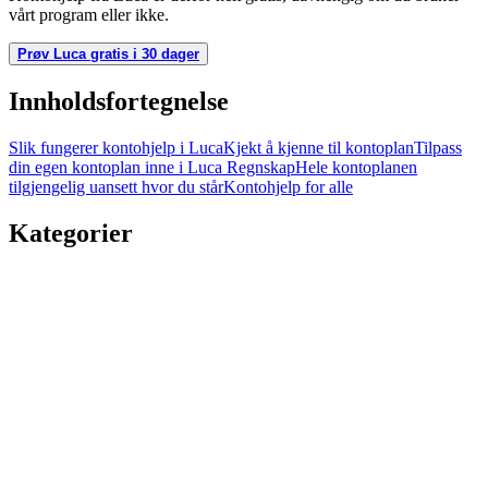
vårt program eller ikke.
Prøv Luca gratis i 30 dager
Innholdsfortegnelse
Slik fungerer kontohjelp i Luca
Kjekt å kjenne til kontoplan
Tilpass
din egen kontoplan inne i Luca Regnskap
Hele kontoplanen
tilgjengelig uansett hvor du står
Kontohjelp for alle
Kategorier