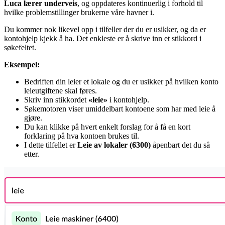
Luca lærer underveis
, og oppdateres kontinuerlig i forhold til
hvilke problemstillinger brukerne våre havner i.
Du kommer nok likevel opp i tilfeller der du er usikker, og da er
kontohjelp kjekk å ha. Det enkleste er å skrive inn et stikkord i
søkefeltet.
Eksempel:
Bedriften din leier et lokale og du er usikker på hvilken konto
leieutgiftene skal føres.
Skriv inn stikkordet
«leie»
i kontohjelp.
Søkemotoren viser umiddelbart kontoene som har med leie å
gjøre.
Du kan klikke på hvert enkelt forslag for å få en kort
forklaring på hva kontoen brukes til.
I dette tilfellet er
Leie av lokaler (6300)
åpenbart det du så
etter.