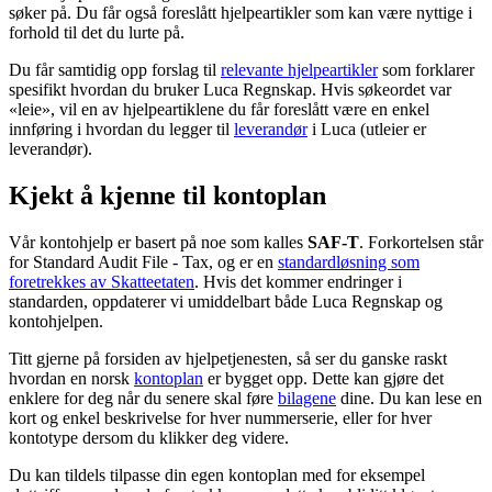
søker på. Du får også foreslått hjelpeartikler som kan være nyttige i
forhold til det du lurte på.
Du får samtidig opp forslag til
relevante hjelpeartikler
som forklarer
spesifikt hvordan du bruker Luca Regnskap. Hvis søkeordet var
«leie», vil en av hjelpeartiklene du får foreslått være en enkel
innføring i hvordan du legger til
leverandør
i Luca (utleier er
leverandør).
Kjekt å kjenne til kontoplan
Vår kontohjelp er basert på noe som kalles
SAF-T
. Forkortelsen står
for Standard Audit File - Tax, og er en
standardløsning som
foretrekkes av Skatteetaten
. Hvis det kommer endringer i
standarden, oppdaterer vi umiddelbart både Luca Regnskap og
kontohjelpen.
Titt gjerne på forsiden av hjelpetjenesten, så ser du ganske raskt
hvordan en norsk
kontoplan
er bygget opp. Dette kan gjøre det
enklere for deg når du senere skal føre
bilagene
dine. Du kan lese en
kort og enkel beskrivelse for hver nummerserie, eller for hver
kontotype dersom du klikker deg videre.
Du kan tildels tilpasse din egen kontoplan med for eksempel