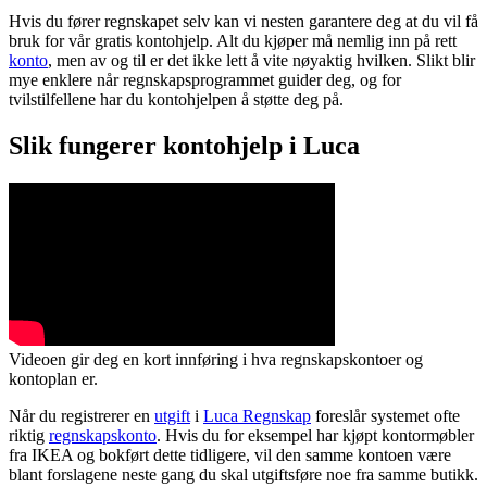
Hvis du fører regnskapet selv kan vi nesten garantere deg at du vil få
bruk for vår gratis kontohjelp. Alt du kjøper må nemlig inn på rett
konto
, men av og til er det ikke lett å vite nøyaktig hvilken. Slikt blir
mye enklere når regnskapsprogrammet guider deg, og for
tvilstilfellene har du kontohjelpen å støtte deg på.
Slik fungerer kontohjelp i Luca
Videoen gir deg en kort innføring i hva regnskapskontoer og
kontoplan er.
Når du registrerer en
utgift
i
Luca Regnskap
foreslår systemet ofte
riktig
regnskapskonto
. Hvis du for eksempel har kjøpt kontormøbler
fra IKEA og bokført dette tidligere, vil den samme kontoen være
blant forslagene neste gang du skal utgiftsføre noe fra samme butikk.