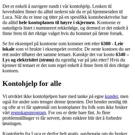
Det er enkelt å navigere rundt i vår kontohjelp. Lenken til
hovedsiden finner du alltid nederst når du er på hjemmesiden til
Luca. Når du er inne og titter på en spesifikk kontobeskrivelse har
du alltid
hele kontoplanen til høyre i skjermen
. Kontoene er
naturligvis listet i nummerert rekkefølge, og dermed er det enkelt å
finne frem til det riktige valget hvis du bommet på første forsøk.
Se for eksempel på kontoene som kommer rett etter
6300 - Leie
lokale
som vi brukte i eksempelet ovenfor. De neste kontoen du ser
rett under tilhører det samme temaet. Kanskje det var konto
6340 –
Lys og elektrisitet (strøm)
du egentlig var på jakt etter? Hvis du
kjenner til temaet er det som regel enkelt å finne frem til den riktige
kontoen.
Kontohjelp for alle
Vi utviklet ikke kontohjelpen bare med tanke på egne
kunder
, men
også for andre som trenger denne tjenesten. Det hender nemlig titt
og ofte at vi får spørsmål om kontoplaner fra folk som ikke bruker
vårt
regnskapsprogram
. For oss er dette bare fint. Jo flere
problemstillinger vi får servert, desto enklere blir det å forbedre
løsningen.
Kontohjelp fra Luca er derfor helt gratis, uavhengig om du bruker