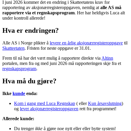
I juni 2026 kommer det en endring i Skatteetatens krav for
rapportering av aksjonærregisteroppgaven, nemlig at
alle AS må
rapportere via et regnskapsprogram
. Her har heldigvis Luca alt
under kontroll allerede!
Hva er endringen?
Alle AS i Norge plikter å
levere en årlig aksjonærregisteroppgave
til
Skatteetaten
. Fristen for neste oppgave er 31.01.
Frem til nå har det vært mulig å rapportere direkte via
Altinn
portalen, men fra og med juni 2026 må rapporteringen skje fra et
regnskapsprogram
.
Hva må du gjøre?
Ikke
kunde
enda:
Kom i gang med Luca Regnskap
( eller
Kun årsavslutning
)
og
lever aksjonærregisteroppgaven
rett fra programmet!
Allerede kunde:
Du trenger
ikke
å gjøre noe nytt eller eller bytte system!