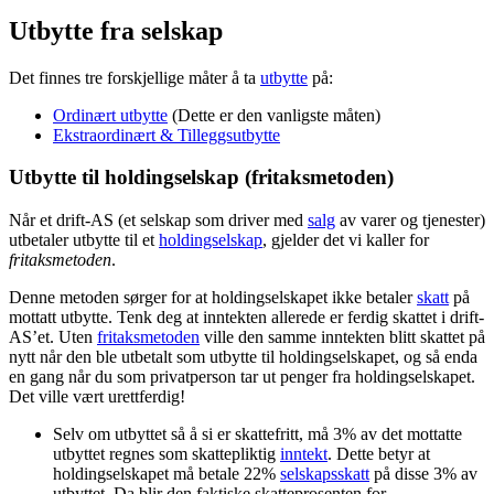
Utbytte fra selskap
Det finnes tre forskjellige måter å ta
utbytte
på:
Ordinært utbytte
(Dette er den vanligste måten)
Ekstraordinært & Tilleggsutbytte
Utbytte til holdingselskap (fritaksmetoden)
Når et drift-AS (et selskap som driver med
salg
av varer og tjenester)
utbetaler utbytte til et
holdingselskap
, gjelder det vi kaller for
fritaksmetoden
.
Denne metoden sørger for at holdingselskapet ikke betaler
skatt
på
mottatt utbytte. Tenk deg at inntekten allerede er ferdig skattet i drift-
AS’et. Uten
fritaksmetoden
ville den samme inntekten blitt skattet på
nytt når den ble utbetalt som utbytte til holdingselskapet, og så enda
en gang når du som privatperson tar ut penger fra holdingselskapet.
Det ville vært urettferdig!
Selv om utbyttet så å si er skattefritt, må 3% av det mottatte
utbyttet regnes som skattepliktig
inntekt
. Dette betyr at
holdingselskapet må betale 22%
selskapsskatt
på disse 3% av
utbyttet. Da blir den faktiske skatteprosenten for