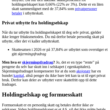
holdingselskapet kun 0,66% (22% av 3%). Dette er en liten
skatt sammenlignet med de 37,84% som
privatpersoner
betaler
i utbytteskatt.
Privat utbytte fra holdingselskap
Når du tar utbytte fra holdingselskapet til deg selv privat, gjelder
ikke lenger fritaksmetoden. Du må derfor betale personlig skatt på
utbytte, eller det vi kaller
utbytteskatt
.
Skattesatsen i 2026 er på 37,84% av utbyttet som overstiger et
gitt
skjermingsfradrag
Men hva er
skjermingsfradrag
?
Jo, det er en type “rente” på
pengene du selv har skutt inn i selskapet ( egenkapitalen).
Skjermingsfradraget kompenserer for at du som
aksjonær
har en
bundet
kapital
, altså penger du ikke bare lett kan ta ut til eget privat
bruk. Derfor kan deler av utbyttet være skattefritt opp til dette
fradraget.
Holdingselskap og formuesskatt
Formuesskatt er en personlig skatt og betales derfor ikke av
selskaper. Siden holdingselskapet er et AS, vil det ikke måtte betale