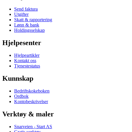
Send faktura
Utgifter
Skatt & rapportering
Lønn & bank
Holdingsselskap
Hjelpesenter
Hjelpeartikler
Kontakt oss
Tjenestestatus
Kunnskap
Bedriftskokeboken
Ordbok
Kontobeskrivelser
Verktøy & maler
Snarveien - Start AS
Gratis verktøy