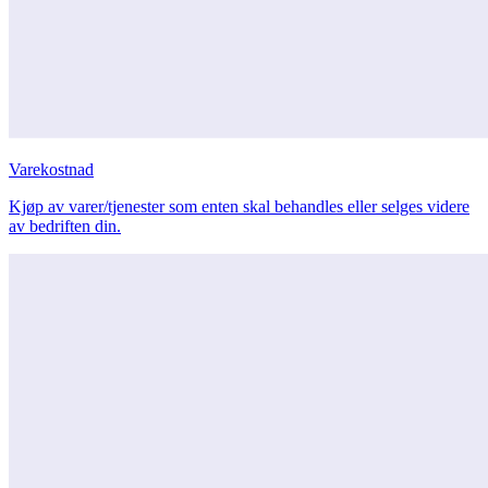
Varekostnad
Kjøp av varer/tjenester som enten skal behandles eller selges videre
av bedriften din.