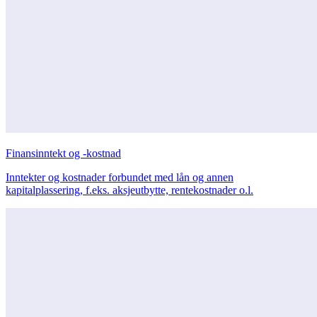
Finansinntekt og -kostnad
Inntekter og kostnader forbundet med lån og annen
kapitalplassering, f.eks. aksjeutbytte, rentekostnader o.l.