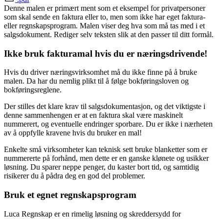
Denne malen er primært ment som et eksempel for privatpersoner
som skal sende en faktura eller to, men som ikke har eget faktura-
eller regnskapsprogram. Malen viser deg hva som må tas med i et
salgsdokument. Rediger selv teksten slik at den passer til ditt formål.
Ikke bruk fakturamal hvis du er næringsdrivende!
Hvis du driver næringsvirksomhet må du ikke finne på å bruke
malen. Da har du nemlig plikt til å følge bokføringsloven og
bokføringsreglene.
Der stilles det klare krav til salgsdokumentasjon, og det viktigste i
denne sammenhengen er at en faktura skal være maskinelt
nummerert, og eventuelle endringer sporbare. Du er ikke i nærheten
av å oppfylle kravene hvis du bruker en mal!
Enkelte små virksomheter kan teknisk sett bruke blanketter som er
nummererte på forhånd, men dette er en ganske klønete og usikker
løsning. Du sparer neppe penger, du kaster bort tid, og samtidig
risikerer du å pådra deg en god del problemer.
Bruk et egnet regnskapsprogram
Luca Regnskap er en rimelig løsning og skreddersydd for