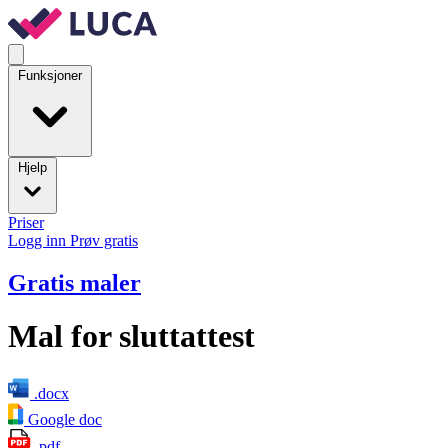
Funksjoner
Hjelp
Priser
Logg inn
Prøv gratis
Gratis maler
Mal for sluttattest
.docx
Google doc
.pdf