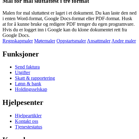
Mal for mal sluttattest i tre format
Malen for mal sluttattest er laget i et dokument. Du kan laste den ned
i enten
Word-format
,
Google Docs-format
eller
PDF-format
. Husk
at for å kunne bruke og redigere PDF trenger du egen programvare.
Hvis du er logget inn i Google kan du klone dokumentet rett fra
Google Docs.
Regnskapmaler
Møtemaler
Oppstartsmaler
Ansattmaler
Andre maler
Funksjoner
Send faktura
Utgifter
Skatt & rapportering
Lønn & bank
Holdingsselskap
Hjelpesenter
Hjelpeartikler
Kontakt oss
Tjenestestatus