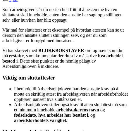
Som arbeidsgiver står du nesten helt fritt til å bestemme hva en
sluttattest skal inneholde, enten den ansatte har sagt opp stillingen
selv, eller hun/han har blitt oppsagt.
Vår mal for sluttattest er et eksempel på hvordan attesten kan se ut
dersom den ansatte sluttet i stillingen selv, og der du som
arbeidsgiver er fornøyd med innsatsen.
Vi har skrevet med
BLOKKBOKSTAVER
ord og navn som du
må
erstatte
, samt kommentar der du selv må skrive
hva arbeidet
bestod i
. Dette siste punktet er du nemlig pålagt av
Arbeidsmiljøloven å inkludere.
Viktig om sluttattester
I henhold til Arbeidsmiljøloven har den ansatte krav på å
motta en skriftlig attest fra arbeidsgiveren når arbeidsforholdet
opphører, uansett hva sluttårsaken er.
Arbeidsmiljøloven stiller også krav til at en sluttattest må som
et minimum inneholde
arbeidstakerens navn
og
fødselsdato
,
hva arbeidet har bestått i
, og
arbeidsforholdets varighet
.