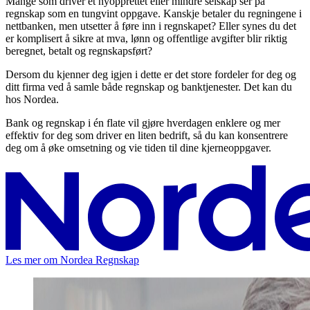
Mange som driver et nyopprettet eller mindre selskap ser på
regnskap som en tungvint oppgave. Kanskje betaler du regningene i
nettbanken, men utsetter å føre inn i regnskapet? Eller synes du det
er komplisert å sikre at mva, lønn og offentlige avgifter blir riktig
beregnet, betalt og regnskapsført?
Dersom du kjenner deg igjen i dette er det store fordeler for deg og
ditt firma ved å samle både regnskap og banktjenester. Det kan du
hos Nordea.
Bank og regnskap i én flate vil gjøre hverdagen enklere og mer
effektiv for deg som driver en liten bedrift, så du kan konsentrere
deg om å øke omsetning og vie tiden til dine kjerneoppgaver.
Les mer om Nordea Regnskap