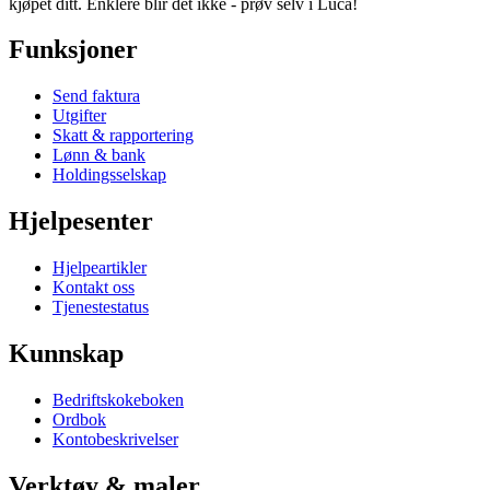
kjøpet ditt. Enklere blir det ikke - prøv selv i Luca!
Funksjoner
Send faktura
Utgifter
Skatt & rapportering
Lønn & bank
Holdingsselskap
Hjelpesenter
Hjelpeartikler
Kontakt oss
Tjenestestatus
Kunnskap
Bedriftskokeboken
Ordbok
Kontobeskrivelser
Verktøy & maler