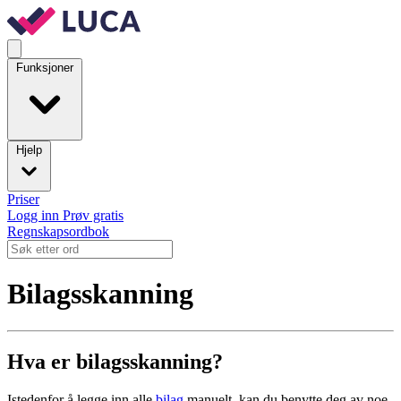
Funksjoner
Hjelp
Priser
Logg inn
Prøv gratis
Regnskapsordbok
Bilagsskanning
Hva er bilagsskanning?
Istedenfor å legge inn alle
bilag
manuelt, kan du benytte deg av noe