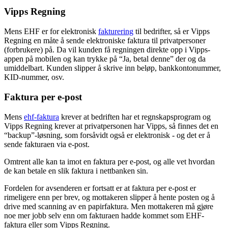
Vipps Regning
Mens EHF er for elektronisk
fakturering
til bedrifter, så er Vipps
Regning en måte å sende elektroniske faktura til privatpersoner
(forbrukere) på. Da vil kunden få regningen direkte opp i Vipps-
appen på mobilen og kan trykke på “Ja, betal denne” der og da
umiddelbart. Kunden slipper å skrive inn beløp, bankkontonummer,
KID-nummer, osv.
Faktura per e-post
Mens
ehf-faktura
krever at bedriften har et regnskapsprogram og
Vipps Regning krever at privatpersonen har Vipps, så finnes det en
“backup”-løsning, som forsåvidt også er elektronisk - og det er å
sende fakturaen via e-post.
Omtrent alle kan ta imot en faktura per e-post, og alle vet hvordan
de kan betale en slik faktura i nettbanken sin.
Fordelen for avsenderen er fortsatt er at faktura per e-post er
rimeligere enn per brev, og mottakeren slipper å hente posten og å
drive med scanning av en papirfaktura. Men mottakeren må gjøre
noe mer jobb selv enn om fakturaen hadde kommet som EHF-
faktura eller som Vipps Regning.