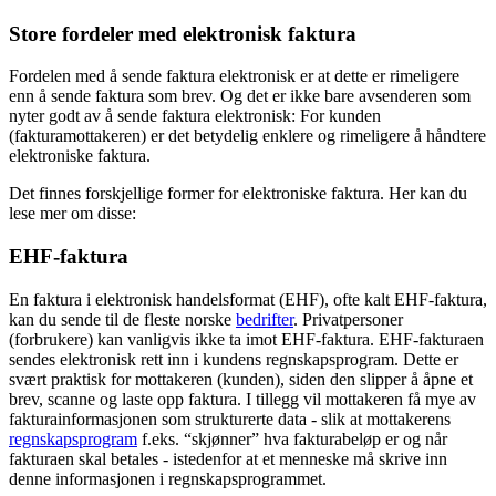
Store fordeler med elektronisk faktura
Fordelen med å sende faktura elektronisk er at dette er rimeligere
enn å sende faktura som brev. Og det er ikke bare avsenderen som
nyter godt av å sende faktura elektronisk: For kunden
(fakturamottakeren) er det betydelig enklere og rimeligere å håndtere
elektroniske faktura.
Det finnes forskjellige former for elektroniske faktura. Her kan du
lese mer om disse:
EHF-faktura
En faktura i elektronisk handelsformat (EHF), ofte kalt EHF-faktura,
kan du sende til de fleste norske
bedrifter
. Privatpersoner
(forbrukere) kan vanligvis ikke ta imot EHF-faktura. EHF-fakturaen
sendes elektronisk rett inn i kundens regnskapsprogram. Dette er
svært praktisk for mottakeren (kunden), siden den slipper å åpne et
brev, scanne og laste opp faktura. I tillegg vil mottakeren få mye av
fakturainformasjonen som strukturerte data - slik at mottakerens
regnskapsprogram
f.eks. “skjønner” hva fakturabeløp er og når
fakturaen skal betales - istedenfor at et menneske må skrive inn
denne informasjonen i regnskapsprogrammet.