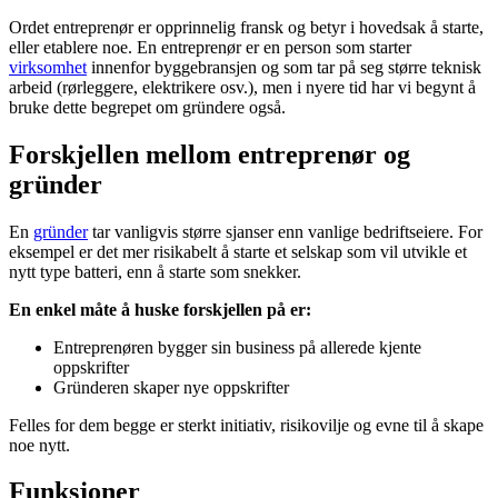
Ordet entreprenør er opprinnelig fransk og betyr i hovedsak å starte,
eller etablere noe. En entreprenør er en person som starter
virksomhet
innenfor byggebransjen og som tar på seg større teknisk
arbeid (rørleggere, elektrikere osv.), men i nyere tid har vi begynt å
bruke dette begrepet om gründere også.
Forskjellen mellom entreprenør og
gründer
En
gründer
tar vanligvis større sjanser enn vanlige bedriftseiere. For
eksempel er det mer risikabelt å starte et selskap som vil utvikle et
nytt type batteri, enn å starte som snekker.
En enkel måte å huske forskjellen på er:
Entreprenøren bygger sin business på allerede kjente
oppskrifter
Gründeren skaper nye oppskrifter
Felles for dem begge er sterkt initiativ, risikovilje og evne til å skape
noe nytt.
Funksjoner