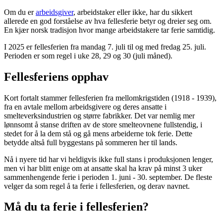
Om du er
arbeidsgiver
, arbeidstaker eller ikke, har du sikkert
allerede en god forståelse av hva fellesferie betyr og dreier seg om.
En kjær norsk tradisjon hvor mange arbeidstakere tar ferie samtidig.
I 2025 er fellesferien fra mandag 7. juli til og med fredag 25. juli.
Perioden er som regel i uke 28, 29 og 30 (juli måned).
Fellesferiens opphav
Kort fortalt stammer fellesferien fra mellomkrigstiden (1918 - 1939),
fra en avtale mellom arbeidsgivere og deres ansatte i
smelteverksindustrien og større fabrikker. Det var nemlig mer
lønnsomt å stanse driften av de store smelteovnene fullstendig, i
stedet for å la dem stå og gå mens arbeiderne tok ferie. Dette
betydde altså full byggestans på sommeren her til lands.
Nå i nyere tid har vi heldigvis ikke full stans i produksjonen lenger,
men vi har blitt enige om at ansatte skal ha krav på minst 3 uker
sammenhengende ferie i perioden 1. juni - 30. september. De fleste
velger da som regel å ta ferie i fellesferien, og derav navnet.
Må du ta ferie i fellesferien?