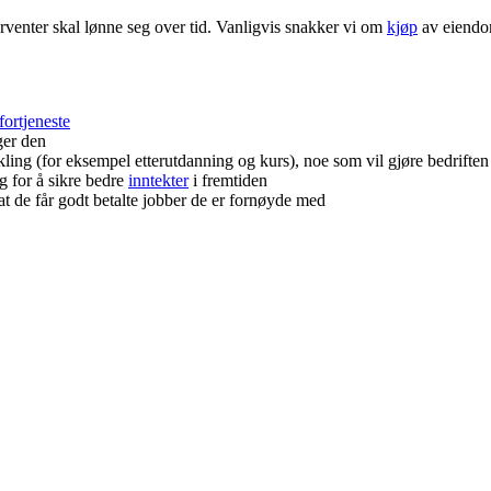
orventer skal lønne seg over tid. Vanligvis snakker vi om
kjøp
av eiend
fortjeneste
ger den
kling (for eksempel etterutdanning og kurs), noe som vil gjøre bedrift
og for å sikre bedre
inntekter
i fremtiden
 at de får godt betalte jobber de er fornøyde med