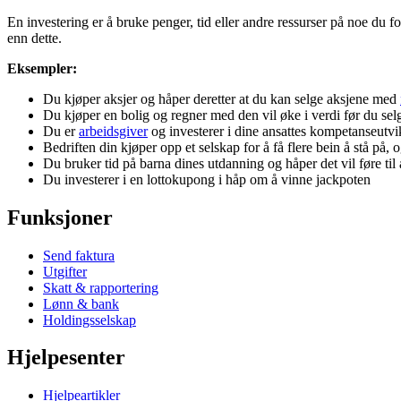
En investering er å bruke penger, tid eller andre ressurser på noe du f
enn dette.
Eksempler:
Du kjøper aksjer og håper deretter at du kan selge aksjene med
Du kjøper en bolig og regner med den vil øke i verdi før du sel
Du er
arbeidsgiver
og investerer i dine ansattes kompetanseutvi
Bedriften din kjøper opp et selskap for å få flere bein å stå på, 
Du bruker tid på barna dines utdanning og håper det vil føre til
Du investerer i en lottokupong i håp om å vinne jackpoten
Funksjoner
Send faktura
Utgifter
Skatt & rapportering
Lønn & bank
Holdingsselskap
Hjelpesenter
Hjelpeartikler