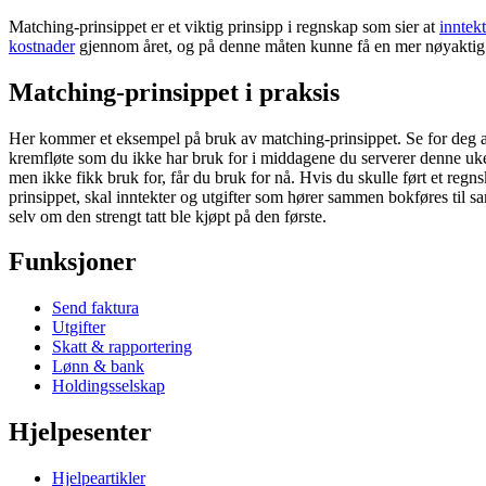
Matching-prinsippet er et viktig prinsipp i regnskap som sier at
inntekt
kostnader
gjennom året, og på denne måten kunne få en mer nøyaktig ov
Matching-prinsippet i praksis
Her kommer et eksempel på bruk av matching-prinsippet. Se for deg at 
kremfløte som du ikke har bruk for i middagene du serverer denne uk
men ikke fikk bruk for, får du bruk for nå. Hvis du skulle ført et regns
prinsippet, skal inntekter og utgifter som hører sammen bokføres til s
selv om den strengt tatt ble kjøpt på den første.
Funksjoner
Send faktura
Utgifter
Skatt & rapportering
Lønn & bank
Holdingsselskap
Hjelpesenter
Hjelpeartikler