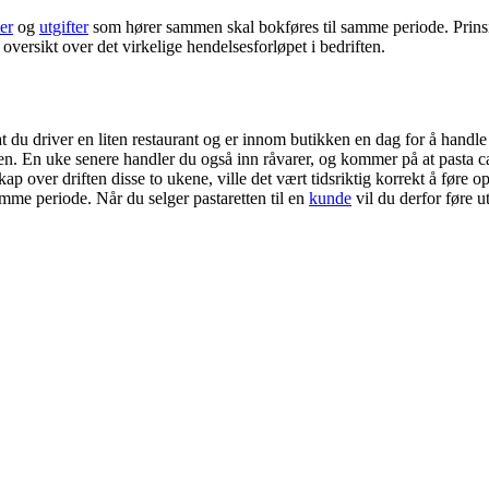
er
og
utgifter
som hører sammen skal bokføres til samme periode. Prinsi
ersikt over det virkelige hendelsesforløpet i bedriften.
du driver en liten restaurant og er innom butikken en dag for å handle 
en. En uke senere handler du også inn råvarer, og kommer på at pasta c
kap over driften disse to ukene, ville det vært tidsriktig korrekt å føre
amme periode. Når du selger pastaretten til en
kunde
vil du derfor føre u