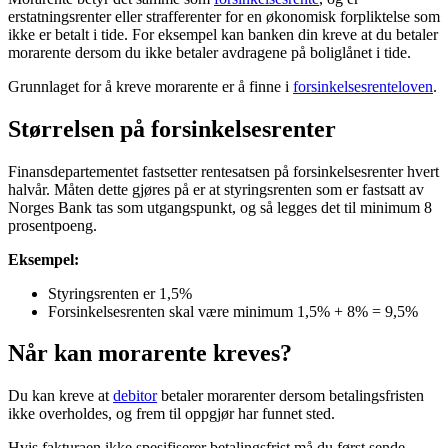
erstatningsrenter eller strafferenter for en økonomisk forpliktelse som
ikke er betalt i tide. For eksempel kan banken din kreve at du betaler
morarente dersom du ikke betaler avdragene på boliglånet i tide.
Grunnlaget for å kreve morarente er å finne i
forsinkelsesrenteloven
.
Størrelsen på forsinkelsesrenter
Finansdepartementet fastsetter rentesatsen på forsinkelsesrenter hvert
halvår. Måten dette gjøres på er at styringsrenten som er fastsatt av
Norges Bank tas som utgangspunkt, og så legges det til minimum 8
prosentpoeng.
Eksempel:
Styringsrenten er 1,5%
Forsinkelsesrenten skal være minimum 1,5% + 8% = 9,5%
Når kan morarente kreves?
Du kan kreve at
debitor
betaler morarenter dersom betalingsfristen
ikke overholdes, og frem til oppgjør har funnet sted.
Hvis fakturaen ikke spesifiserer betalingsfrist må du først sende