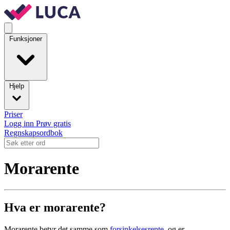
Funksjoner
Hjelp
Priser
Logg inn
Prøv gratis
Regnskapsordbok
Morarente
Hva er morarente?
Morarente betyr det samme som
forsinkelsesrente
, og er