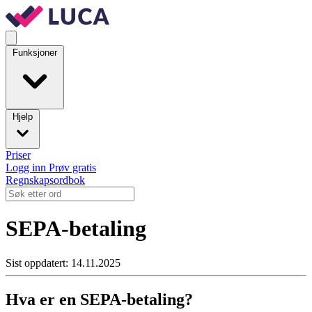
Funksjoner
Hjelp
Priser
Logg inn
Prøv gratis
Regnskapsordbok
SEPA-betaling
Sist oppdatert: 14.11.2025
Hva er en SEPA-betaling?