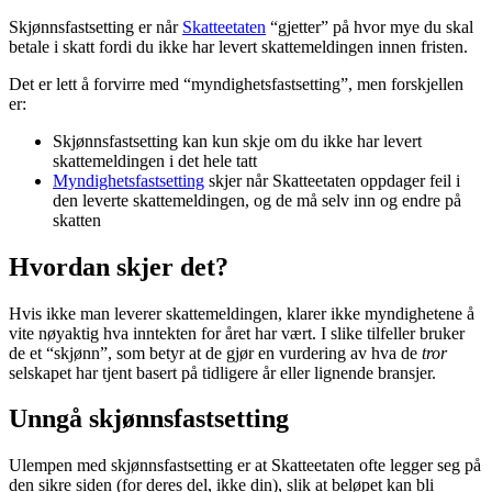
Skjønnsfastsetting er når
Skatteetaten
“gjetter” på hvor mye du skal
betale i skatt fordi du ikke har levert skattemeldingen innen fristen.
Det er lett å forvirre med “myndighetsfastsetting”, men forskjellen
er:
Skjønnsfastsetting kan kun skje om du ikke har levert
skattemeldingen i det hele tatt
Myndighetsfastsetting
skjer når Skatteetaten oppdager feil i
den leverte skattemeldingen, og de må selv inn og endre på
skatten
Hvordan skjer det?
Hvis ikke man leverer skattemeldingen, klarer ikke myndighetene å
vite nøyaktig hva inntekten for året har vært. I slike tilfeller bruker
de et “skjønn”, som betyr at de gjør en vurdering av hva de
tror
selskapet har tjent basert på tidligere år eller lignende bransjer.
Unngå skjønnsfastsetting
Ulempen med skjønnsfastsetting er at Skatteetaten ofte legger seg på
den sikre siden (for deres del, ikke din), slik at beløpet kan bli