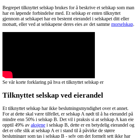
Begrepet tilknyttet selskap brukes for å beskrive et selskap som man
har en løpende forbindelse med. Et selskap er enten tilknyttet
gjennom at selskapet har en bestemt eierandel i selskapet ditt eller
motsatt, eller ved at selskapene deres eies av det samme
morselskap
.
Se vår korte forklaring på hva et tilknyttet selskap er
Tilknyttet selskap ved eierandel
Et tilknyttet selskap har ikke beslutningsmyndighet over et annet.
For at dette skal være tilfellet, er selskap A nødt til å ha eierandel på
mindre enn 50% i selskap B. Det vil i praksis si at selskap A kan eie
opptil 49% av
aksjene
i selskap B, dette er en betydelig eierandel og
det er ofte slik at selskap A er i stand til å påvirke de større
beslutninger som tas i selskap B - selv om det formelt sett ikke har