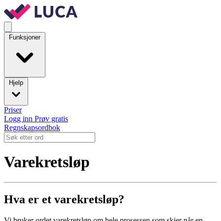
Funksjoner
Hjelp
Priser
Logg inn
Prøv gratis
Regnskapsordbok
Varekretsløp
Hva er et varekretsløp?
Vi bruker ordet varekretsløp om hele prosessen som skjer når en