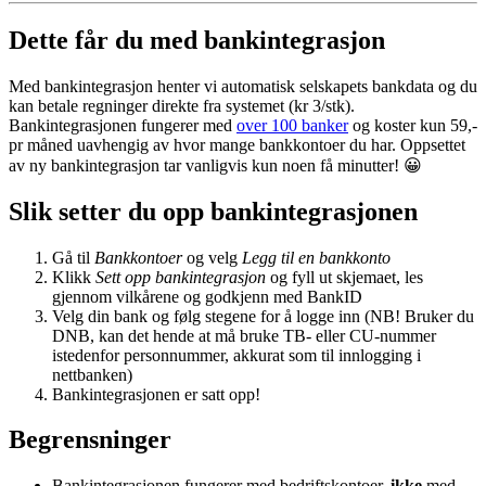
Dette får du med bankintegrasjon
Med bankintegrasjon henter vi automatisk selskapets bankdata og du
kan betale regninger direkte fra systemet (kr 3/stk).
Bankintegrasjonen fungerer med
over 100 banker
og koster kun 59,-
pr måned uavhengig av hvor mange bankkontoer du har. Oppsettet
av ny bankintegrasjon tar vanligvis kun noen få minutter! 😀
Slik setter du opp bankintegrasjonen
Gå til
Bankkontoer
og velg
Legg til en bankkonto
Klikk
Sett opp bankintegrasjon
og fyll ut skjemaet, les
gjennom vilkårene og godkjenn med BankID
Velg din bank og følg stegene for å logge inn (NB! Bruker du
DNB, kan det hende at må bruke TB- eller CU-nummer
istedenfor personnummer, akkurat som til innlogging i
nettbanken)
Bankintegrasjonen er satt opp!
Begrensninger
Bankintegrasjonen fungerer med bedriftskontoer,
ikke
med