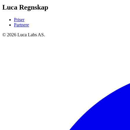
Luca Regnskap
Priser
Partnere
© 2026 Luca Labs AS.