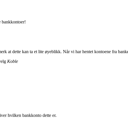
ne bankkontoer!
erk at dette kan ta et lite øyeblikk. Når vi har hentet kontoene fra bank
velg
Koble
ver hvilken bankkonto dette er.