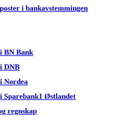
 poster i bankavstemmingen
o i BN Bank
 i DNB
 i Nordea
 i Sparebank1 Østlandet
 og regnskap