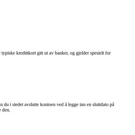
iske kredittkort gitt ut av banker, og gjelder spesielt for
 du i stedet avslutte kontoen ved å legge inn en sluttdato på
e den.