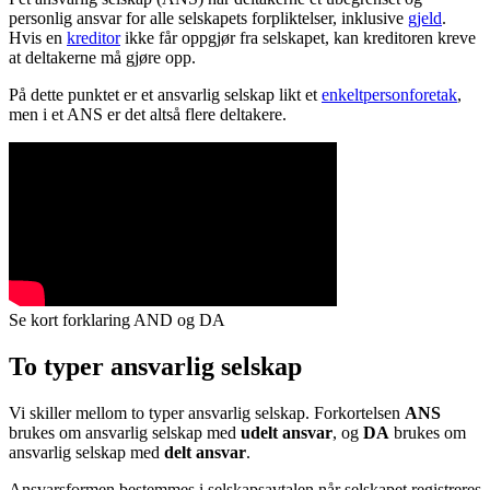
personlig ansvar for alle selskapets forpliktelser, inklusive
gjeld
.
Hvis en
kreditor
ikke får oppgjør fra selskapet, kan kreditoren kreve
at deltakerne må gjøre opp.
På dette punktet er et ansvarlig selskap likt et
enkeltpersonforetak
,
men i et ANS er det altså flere deltakere.
Se kort forklaring AND og DA
To typer ansvarlig selskap
Vi skiller mellom to typer ansvarlig selskap. Forkortelsen
ANS
brukes om ansvarlig selskap med
udelt ansvar
, og
DA
brukes om
ansvarlig selskap med
delt ansvar
.
Ansvarsformen bestemmes i selskapsavtalen når selskapet registreres