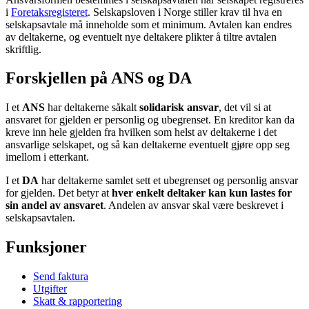
i
Foretaksregisteret
. Selskapsloven i Norge stiller krav til hva en
selskapsavtale må inneholde som et minimum. Avtalen kan endres
av deltakerne, og eventuelt nye deltakere plikter å tiltre avtalen
skriftlig.
Forskjellen på ANS og DA
I et
ANS
har deltakerne såkalt
solidarisk ansvar
, det vil si at
ansvaret for gjelden er personlig og ubegrenset. En kreditor kan da
kreve inn hele gjelden fra hvilken som helst av deltakerne i det
ansvarlige selskapet, og så kan deltakerne eventuelt gjøre opp seg
imellom i etterkant.
I et
DA
har deltakerne samlet sett et ubegrenset og personlig ansvar
for gjelden. Det betyr at
hver enkelt deltaker kan kun lastes for
sin andel av ansvaret
. Andelen av ansvar skal være beskrevet i
selskapsavtalen.
Funksjoner
Send faktura
Utgifter
Skatt & rapportering