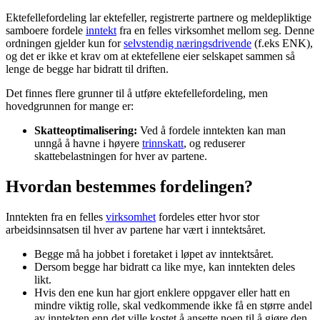
Ektefellefordeling lar ektefeller, registrerte partnere og meldepliktige
samboere fordele
inntekt
fra en felles virksomhet mellom seg. Denne
ordningen gjelder kun for
selvstendig næringsdrivende
(f.eks ENK),
og det er ikke et krav om at ektefellene eier selskapet sammen så
lenge de begge har bidratt til driften.
Det finnes flere grunner til å utføre ektefellefordeling, men
hovedgrunnen for mange er:
Skatteoptimalisering:
Ved å fordele inntekten kan man
unngå å havne i høyere
trinnskatt
, og reduserer
skattebelastningen for hver av partene.
Hvordan bestemmes fordelingen?
Inntekten fra en felles
virksomhet
fordeles etter hvor stor
arbeidsinnsatsen til hver av partene har vært i inntektsåret.
Begge må ha jobbet i foretaket i løpet av inntektsåret.
Dersom begge har bidratt ca like mye, kan inntekten deles
likt.
Hvis den ene kun har gjort enklere oppgaver eller hatt en
mindre viktig rolle, skal vedkommende ikke få en større andel
av inntekten enn det ville kostet å ansette noen til å gjøre den