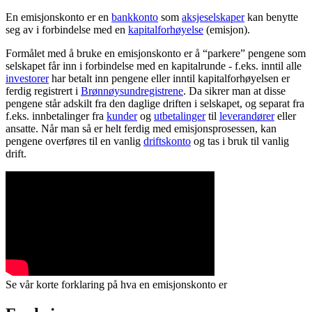
En emisjonskonto er en
bankkonto
som
aksjeselskaper
kan benytte
seg av i forbindelse med en
kapitalforhøyelse
(emisjon).
Formålet med å bruke en emisjonskonto er å “parkere” pengene som
selskapet får inn i forbindelse med en kapitalrunde - f.eks. inntil alle
investorer
har betalt inn pengene eller inntil kapitalforhøyelsen er
ferdig registrert i
Brønnøysundregistrene
. Da sikrer man at disse
pengene står adskilt fra den daglige driften i selskapet, og separat fra
f.eks. innbetalinger fra
kunder
og
utbetalinger
til
leverandører
eller
ansatte. Når man så er helt ferdig med emisjonsprosessen, kan
pengene overføres til en vanlig
driftskonto
og tas i bruk til vanlig
drift.
Se vår korte forklaring på hva en emisjonskonto er