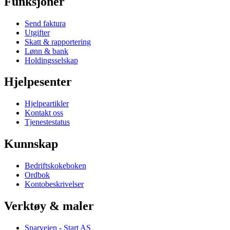
Funksjoner
Send faktura
Utgifter
Skatt & rapportering
Lønn & bank
Holdingsselskap
Hjelpesenter
Hjelpeartikler
Kontakt oss
Tjenestestatus
Kunnskap
Bedriftskokeboken
Ordbok
Kontobeskrivelser
Verktøy & maler
Snarveien - Start AS