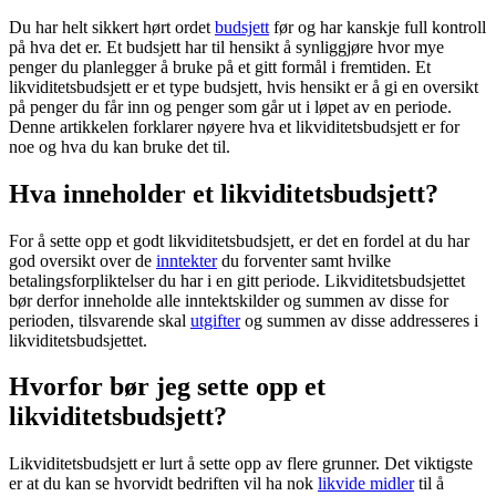
Du har helt sikkert hørt ordet
budsjett
før og har kanskje full kontroll
på hva det er. Et budsjett har til hensikt å synliggjøre hvor mye
penger du planlegger å bruke på et gitt formål i fremtiden. Et
likviditetsbudsjett er et type budsjett, hvis hensikt er å gi en oversikt
på penger du får inn og penger som går ut i løpet av en periode.
Denne artikkelen forklarer nøyere hva et likviditetsbudsjett er for
noe og hva du kan bruke det til.
Hva inneholder et likviditetsbudsjett?
For å sette opp et godt likviditetsbudsjett, er det en fordel at du har
god oversikt over de
inntekter
du forventer samt hvilke
betalingsforpliktelser du har i en gitt periode. Likviditetsbudsjettet
bør derfor inneholde alle inntektskilder og summen av disse for
perioden, tilsvarende skal
utgifter
og summen av disse addresseres i
likviditetsbudsjettet.
Hvorfor bør jeg sette opp et
likviditetsbudsjett?
Likviditetsbudsjett er lurt å sette opp av flere grunner. Det viktigste
er at du kan se hvorvidt bedriften vil ha nok
likvide midler
til å