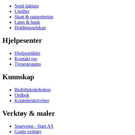
Send faktura
Utgifter
Skatt & rapportering
Lønn & bank
Holdingsselskap
Hjelpesenter
Hjelpeartikler
Kontakt oss
Tjenestestatus
Kunnskap
Bedriftskokeboken
Ordbok
Kontobeskrivelser
Verktøy & maler
Snarveien - Start AS
Gratis verktøy