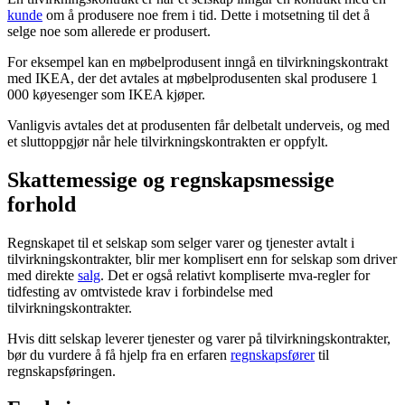
kunde
om å produsere noe frem i tid. Dette i motsetning til det å
selge noe som allerede er produsert.
For eksempel kan en møbelprodusent inngå en tilvirkningskontrakt
med IKEA, der det avtales at møbelprodusenten skal produsere 1
000 køyesenger som IKEA kjøper.
Vanligvis avtales det at produsenten får delbetalt underveis, og med
et sluttoppgjør når hele tilvirkningskontrakten er oppfylt.
Skattemessige og regnskapsmessige
forhold
Regnskapet til et selskap som selger varer og tjenester avtalt i
tilvirkningskontrakter, blir mer komplisert enn for selskap som driver
med direkte
salg
. Det er også relativt kompliserte mva-regler for
tidfesting av omtvistede krav i forbindelse med
tilvirkningskontrakter.
Hvis ditt selskap leverer tjenester og varer på tilvirkningskontrakter,
bør du vurdere å få hjelp fra en erfaren
regnskapsfører
til
regnskapsføringen.