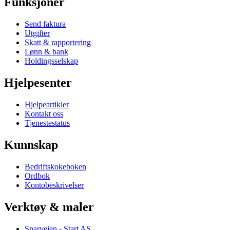
Funksjoner
Send faktura
Utgifter
Skatt & rapportering
Lønn & bank
Holdingsselskap
Hjelpesenter
Hjelpeartikler
Kontakt oss
Tjenestestatus
Kunnskap
Bedriftskokeboken
Ordbok
Kontobeskrivelser
Verktøy & maler
Snarveien - Start AS