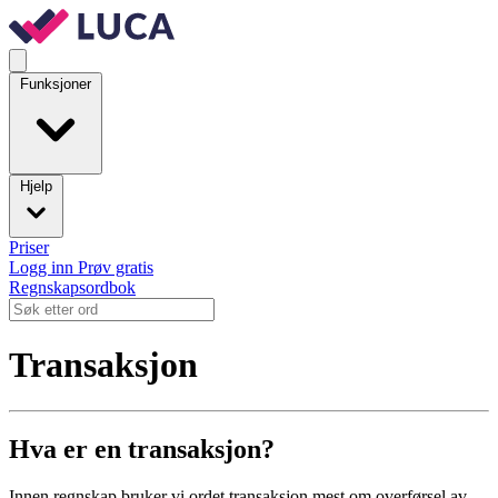
Funksjoner
Hjelp
Priser
Logg inn
Prøv gratis
Regnskapsordbok
Transaksjon
Hva er en transaksjon?
Innen regnskap bruker vi ordet transaksjon mest om overførsel av