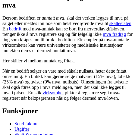
mva
Dersom bedriften er
unntatt mva
, skal det verken legges til mva på
salget eller meldes inn noe som helst vedrørende mva til
skatteetaten
.
En
bedrift
med mva-unntak kan se bort fra merverdiavgiftsloven,
trenger ikke å mva-registrere seg og får følgelig ikke
mva-fradrag
for
ting som kjøpes inn til bruk i bedriften. Eksempler på mva-unntatte
virksomheter kan være universiteter og medisinske institusjoner,
inntekten deres er dermed unntatt mva.
Her skiller vi mellom unntak og fritak.
Når en bedrift selger en vare med såkalt nullsats, heter dette fritatt
omsetning. En butikk kan gjerne selge matvarer (15% mva), tobakk
(25% mva) og aviser (0% mva, nullsats). Omsetningen fra avisene
skal også føres opp i mva-meldingen, men det skal ikke legges til
mva i prisen. En slik
virksomhet
plikter å registrere seg i mva-
registeret når beløpsgrensen nås og følger dermed mva-loven.
Funksjoner
Send faktura
Utgifter
Skatt & rapportering