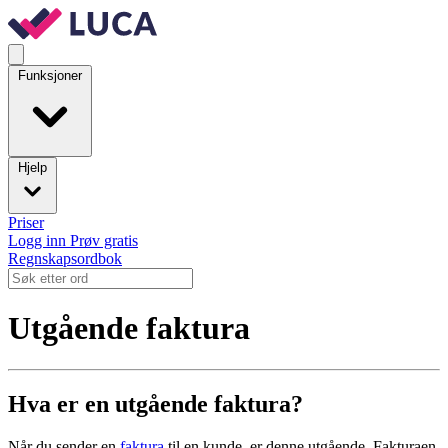
Funksjoner
Hjelp
Priser
Logg inn
Prøv gratis
Regnskapsordbok
Utgående faktura
Hva er en utgående faktura?
Når du sender en
faktura
til en kunde, er denne utgående. Fakturaen