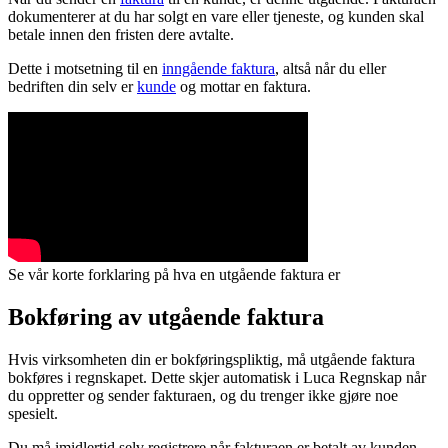
dokumenterer at du har solgt en vare eller tjeneste, og kunden skal
betale innen den fristen dere avtalte.
Dette i motsetning til en
inngående faktura
, altså når du eller
bedriften din selv er
kunde
og mottar en faktura.
Se vår korte forklaring på hva en utgående faktura er
Bokføring av utgående faktura
Hvis virksomheten din er bokføringspliktig, må utgående faktura
bokføres i regnskapet. Dette skjer automatisk i Luca Regnskap når
du oppretter og sender fakturaen, og du trenger ikke gjøre noe
spesielt.
Du må imidlertid selv registrere når fakturaen er betalt av kunden.