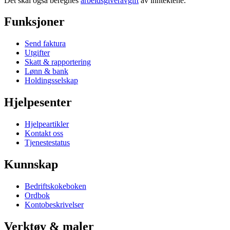
Det skal også beregnes
arbeidsgiveravgift
av inntektene.
Funksjoner
Send faktura
Utgifter
Skatt & rapportering
Lønn & bank
Holdingsselskap
Hjelpesenter
Hjelpeartikler
Kontakt oss
Tjenestestatus
Kunnskap
Bedriftskokeboken
Ordbok
Kontobeskrivelser
Verktøy & maler