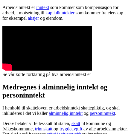
Arbeidsinntekt er
inntekt
som kommer som kompensasjon for
arbeid, i motsetning til
kapitalinntekter
som kommer fra eierskap i
for eksempel
aksjer
og eiendom.
Se vår korte forklaring på hva arbeidsinntekt er
Medregnes i alminnelig inntekt og
personinntekt
I henhold til skatteloven er arbeidsinntekt skattepliktig, og skal
inkluderes i det vi kaller
alminnelig inntekt
og
personinntekt
.
Derav betaler vi fellesskatt til staten,
skatt
til kommune og
fylkeskommune,
trinnskatt
og
trygdeavgift
av alle arbeidsinntekter.