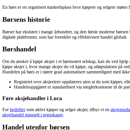
En børs er en organisert markedsplass hvor kjøpere og selgere møtes 
Børsens historie
Børser har eksistert i mange århundrer, og den første moderne børsen 
digitale plattformer, som har forenklet og effektivisert handel globalt.
Børshandel
Om du ønsker å kjøpe aksjer i et børsnotert selskap, kan du ved hjelp
kjøpe aksjer i, hvor mange aksjer du vil kjøpe, og utløpsdatoen på or
Handelen på børs er i større grad automatisert sammenlignet med ikke-
Registeret over aksjeeiere oppdateres uten at du som kjøper, elle
Handelsoppgjøret er standardisert via meglerkontoene til de pa
Føre aksjehandler i Luca
For
bedrifter
som aktivt kjøper og selger aksjer, tilbyr vi en
aksjemodu
aksjehandel manuelt i regnskapet
.
Handel utenfor børsen