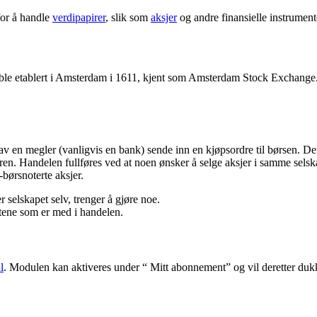
for å handle
verdipapirer
, slik som
aksjer
og andre finansielle instrument
ble etablert i Amsterdam i 1611, kjent som Amsterdam Stock Exchange. S
 av en megler (vanligvis en bank) sende inn en kjøpsordre til børsen. D
dren. Handelen fullføres ved at noen ønsker å selge aksjer i samme sels
børsnoterte aksjer.
r selskapet selv, trenger å gjøre noe.
rtene som er med i handelen.
l
. Modulen kan aktiveres under “ Mitt abonnement” og vil deretter duk