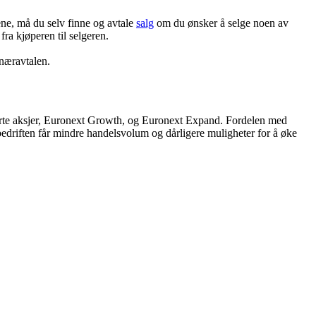
pene, må du selv finne og avtale
salg
om du ønsker å selge noen av
ra kjøperen til selgeren.
onæravtalen.
terte aksjer, Euronext Growth, og Euronext Expand. Fordelen med
edriften får mindre handelsvolum og dårligere muligheter for å øke