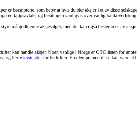
per er børsnoterte, som betyr at hvis du eier aksjer i et av disse selska
pp en kjøpsavtale, og betalingen vanligvis over vanlig bankoverføring f
ns styre må godkjenne aksjesalget, men det kan også bestemmes av aksj
drifter kan handle aksjer. Noen vanlige i Norge er OTC-listen for uno
av, og færre
kostnader
for bedriften. En ulempe med disse kan være at b