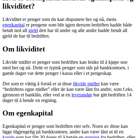
likviditet?
Likviditet er penger som du kan disponere her og nå, mens
egenkapital
er pengene som blir igjen dersom bedriften hadde både
betalt ned all
gjeld
den har til andre og alle andre hadde betalt all
gjeld de har til bedriften.
Om likviditet
Likvide midler er penger som bedriften kan bruke til å kjøpe noe
med her og nå. Dette er typisk penger som står på bankkontoen, i
gamle dager var dette penger i kassa eller i et pengeskap.
Det som er viktig å forstå er at disse
likvide midler
kan være
“bedriftens egne midler” eller de kan være lånt fra andre, som f.eks.
gjennom et banklån, eller ved at en
leverandør
har gitt bedriften 14
dager til å betale en regning.
Om egenkapital
Egenkapital er penger som bedriften eier selv. Noen av disse kan
ligge tilgjengelig på bankkontoen, andre kan være lånt ut til en
kunde
som har fått 30 dager til å betale en
regning
fra bedriften, eller