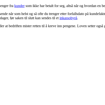
penger fra
kunder
som ikke har betalt for seg, altså når og hvordan en b
sende når som helst og så ofte du trenger etter forfallsdato på kundefakt
ager, før saken til slutt kan sendes til et
inkassobyrå
.
ller at bedriften mister retten til å kreve inn pengene. Loven setter ogs