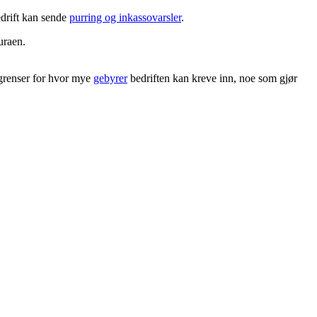
edrift kan sende
purring og inkassovarsler
.
uraen.
å grenser for hvor mye
gebyrer
bedriften kan kreve inn, noe som gjør