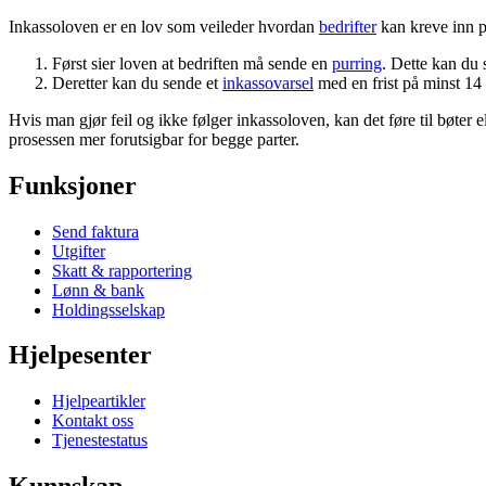
Inkassoloven er en lov som veileder hvordan
bedrifter
kan kreve inn 
Først sier loven at bedriften må sende en
purring
. Dette kan du 
Deretter kan du sende et
inkassovarsel
med en frist på minst 14 d
Hvis man gjør feil og ikke følger inkassoloven, kan det føre til bøter e
prosessen mer forutsigbar for begge parter.
Funksjoner
Send faktura
Utgifter
Skatt & rapportering
Lønn & bank
Holdingsselskap
Hjelpesenter
Hjelpeartikler
Kontakt oss
Tjenestestatus