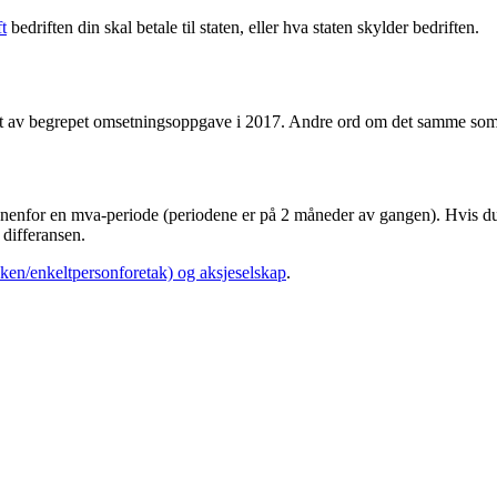
t
bedriften din skal betale til staten, eller hva staten skylder bedriften.
attet av begrepet omsetningsoppgave i 2017. Andre ord om det samme 
nnenfor en mva-periode (periodene er på 2 måneder av gangen). Hvis d
 differansen.
boken/enkeltpersonforetak) og aksjeselskap
.