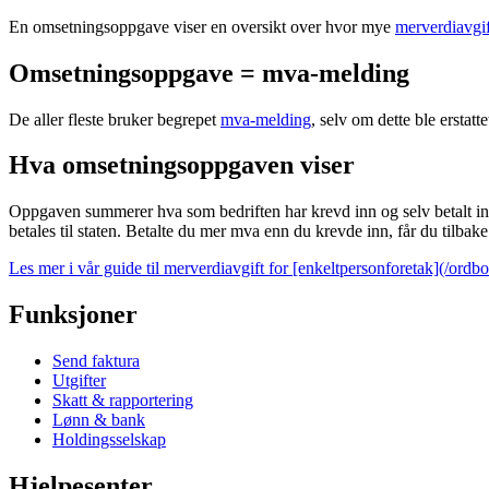
En omsetningsoppgave viser en oversikt over hvor mye
merverdiavgif
Omsetningsoppgave = mva-melding
De aller fleste bruker begrepet
mva-melding
, selv om dette ble erst
Hva omsetningsoppgaven viser
Oppgaven summerer hva som bedriften har krevd inn og selv betalt i
betales til staten. Betalte du mer mva enn du krevde inn, får du tilbake
Les mer i vår guide til merverdiavgift for [enkeltpersonforetak](/ord
Funksjoner
Send faktura
Utgifter
Skatt & rapportering
Lønn & bank
Holdingsselskap
Hjelpesenter