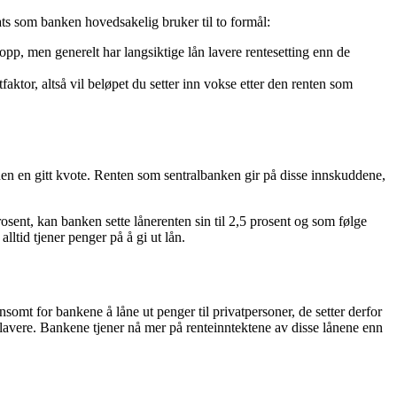
ats som banken hovedsakelig bruker til to formål:
 opp, men generelt har langsiktige lån lavere rentesetting enn de
ktor, altså vil beløpet du setter inn vokse etter den renten som
en en gitt kvote. Renten som sentralbanken gir på disse innskuddene,
rosent, kan banken sette lånerenten sin til 2,5 prosent og som følge
alltid tjener penger på å gi ut lån.
omt for bankene å låne ut penger til privatpersoner, de setter derfor
er lavere. Bankene tjener nå mer på renteinntektene av disse lånene enn