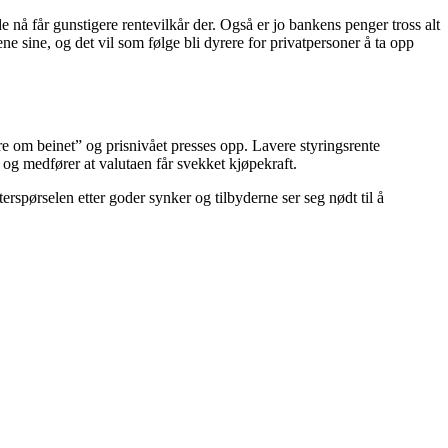
nå får gunstigere rentevilkår der. Også er jo bankens penger tross alt
e sine, og det vil som følge bli dyrere for privatpersoner å ta opp
“flere om beinet” og prisnivået presses opp. Lavere styringsrente
n og medfører at valutaen får svekket kjøpekraft.
terspørselen etter goder synker og tilbyderne ser seg nødt til å