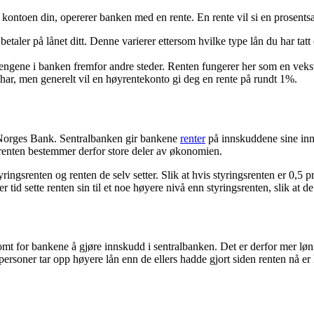
å kontoen din, opererer banken med en rente. En rente vil si en prosents
betaler på lånet ditt. Denne varierer ettersom hvilke type lån du har tatt
engene i banken fremfor andre steder. Renten fungerer her som en vekstfa
har, men generelt vil en høyrentekonto gi deg en rente på rundt 1%.
, Norges Bank. Sentralbanken gir bankene
renter
på innskuddene sine inn
gsrenten bestemmer derfor store deler av økonomien.
ingsrenten og renten de selv setter. Slik at hvis styringsrenten er 0,5 p
 tid sette renten sin til et noe høyere nivå enn styringsrenten, slik at de 
mt for bankene å gjøre innskudd i sentralbanken. Det er derfor mer lønns
vatpersoner tar opp høyere lån enn de ellers hadde gjort siden renten nå 