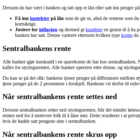
Dersom du har vært i banken og tatt opp et lån eller satt inn penger p
Få inn
inntekter
på lån
som de gir ut, altså de rentene som du 
kortsiktige.
Justere for
inflasjon
og dermed gi
kundene
en grunn til å ha p
banken har satt. Denne varierer ettersom hvilken type
konto
du 
Sentralbankens rente
Alle banker gjør innskudd i en sparekonto de har hos sentralbanken
kalles for styringsrenten. Alle banker opererer etter denne, og styrin
Du kan se på det slik: bankene tjener penger på differansen mellom styr
tjene penger på de 2 prosentene i forskjell. Bankene vil derfor til enhver
Når sentralbankens rente settes ned
Dersom sentralbanken setter ned styringsrenten, blir det mindre lønnso
renten ned for å motivere folk til å låne mer. Dette resulterer i at pri
hvis de hadde satt pengene sine i sentralbanken.
Når sentralbankens rente skrus opp