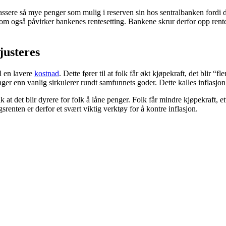
ssere så mye penger som mulig i reserven sin hos sentralbanken fordi de 
om også påvirker bankenes rentesetting. Bankene skrur derfor opp renten
justeres
il en lavere
kostnad
. Dette fører til at folk får økt kjøpekraft, det blir 
enger enn vanlig sirkulerer rundt samfunnets goder. Dette kalles inflasjo
 at det blir dyrere for folk å låne penger. Folk får mindre kjøpekraft, et
gsrenten er derfor et svært viktig verktøy for å kontre inflasjon.