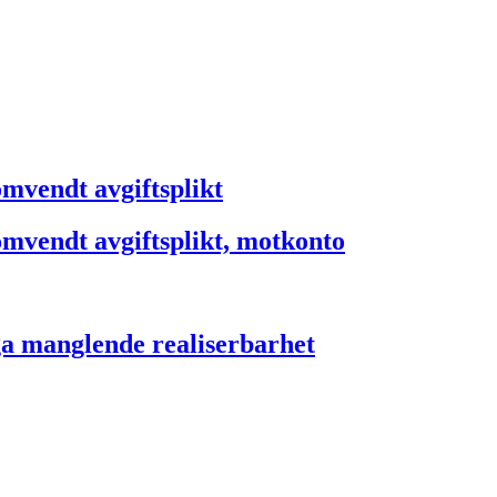
omvendt avgiftsplikt
 omvendt avgiftsplikt, motkonto
ga manglende realiserbarhet