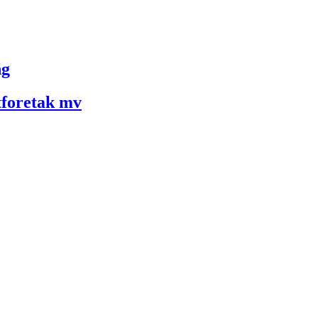
ng
ftforetak mv