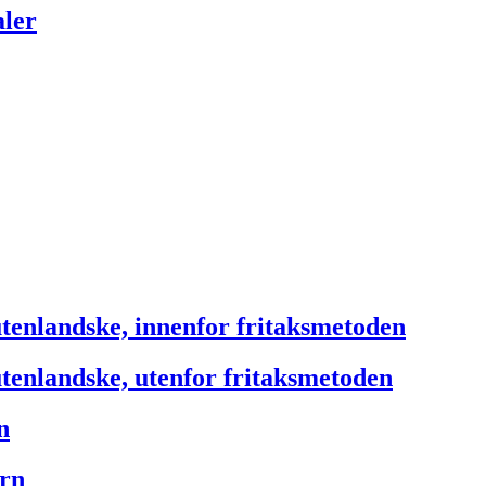
aler
 utenlandske, innenfor fritaksmetoden
 utenlandske, utenfor fritaksmetoden
n
ern