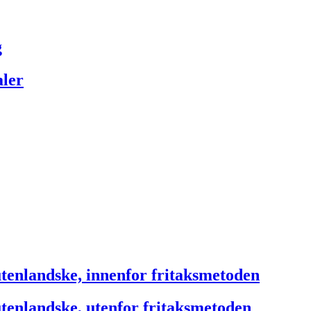
g
aler
 utenlandske, innenfor fritaksmetoden
 utenlandske, utenfor fritaksmetoden