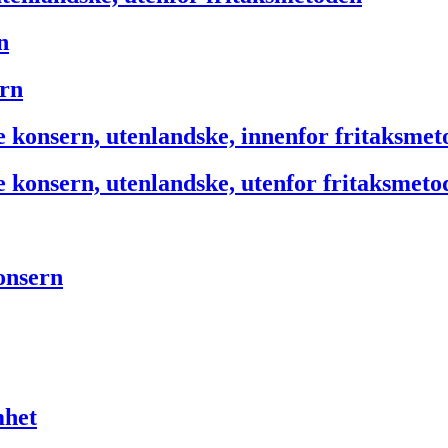
n
ern
e konsern, utenlandske, innenfor fritaksme
e konsern, utenlandske, utenfor fritaksmeto
onsern
mhet