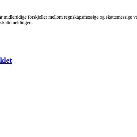
 midlertidige forskjeller mellom regnskapsmessige og skattemessige verdie
e skattemeldingen.
klet