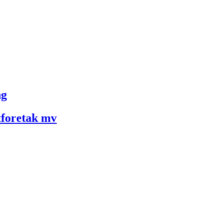
ng
ftforetak mv