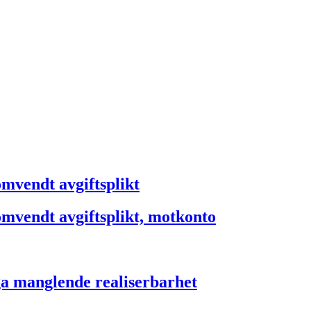
omvendt avgiftsplikt
 omvendt avgiftsplikt, motkonto
ga manglende realiserbarhet