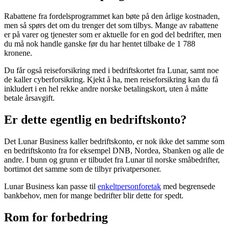
Rabattene fra fordelsprogrammet kan bøte på den årlige kostnaden,
men så spørs det om du trenger det som tilbys. Mange av rabattene
er på varer og tjenester som er aktuelle for en god del bedrifter, men
du må nok handle ganske før du har hentet tilbake de 1 788
kronene.
Du får også reiseforsikring med i bedriftskortet fra Lunar, samt noe
de kaller cyberforsikring. Kjekt å ha, men reiseforsikring kan du få
inkludert i en hel rekke andre norske betalingskort, uten å måtte
betale årsavgift.
Er dette egentlig en bedriftskonto?
Det Lunar Business kaller bedriftskonto, er nok ikke det samme som
en bedriftskonto fra for eksempel DNB, Nordea, Sbanken og alle de
andre. I bunn og grunn er tilbudet fra Lunar til norske småbedrifter,
bortimot det samme som de tilbyr privatpersoner.
Lunar Business kan passe til
enkeltpersonforetak
med begrensede
bankbehov, men for mange bedrifter blir dette for spedt.
Rom for forbedring