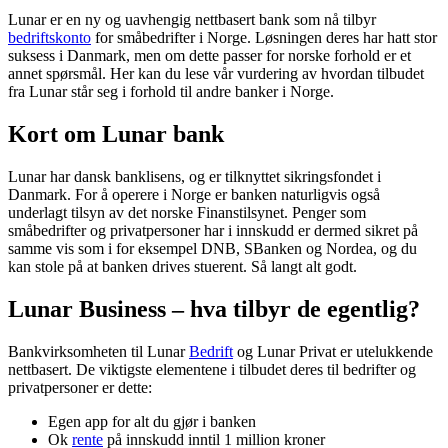
Lunar er en ny og uavhengig nettbasert bank som nå tilbyr
bedriftskonto
for småbedrifter i Norge. Løsningen deres har hatt stor
suksess i Danmark, men om dette passer for norske forhold er et
annet spørsmål. Her kan du lese vår vurdering av hvordan tilbudet
fra Lunar står seg i forhold til andre banker i Norge.
Kort om Lunar bank
Lunar har dansk banklisens, og er tilknyttet sikringsfondet i
Danmark. For å operere i Norge er banken naturligvis også
underlagt tilsyn av det norske Finanstilsynet. Penger som
småbedrifter og privatpersoner har i innskudd er dermed sikret på
samme vis som i for eksempel DNB, SBanken og Nordea, og du
kan stole på at banken drives stuerent. Så langt alt godt.
Lunar Business – hva tilbyr de egentlig?
Bankvirksomheten til Lunar
Bedrift
og Lunar Privat er utelukkende
nettbasert. De viktigste elementene i tilbudet deres til bedrifter og
privatpersoner er dette:
Egen app for alt du gjør i banken
Ok
rente
på innskudd inntil 1 million kroner