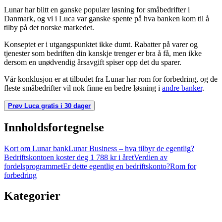
Lunar har blitt en ganske populær løsning for småbedrifter i
Danmark, og vi i Luca var ganske spente på hva banken kom til å
tilby på det norske markedet.
Konseptet er i utgangspunktet ikke dumt. Rabatter på varer og
tjenester som bedriften din kanskje trenger er bra å få, men ikke
dersom en unødvendig årsavgift spiser opp det du sparer.
Vår konklusjon er at tilbudet fra Lunar har rom for forbedring, og de
fleste småbedrifter vil nok finne en bedre løsning i
andre banker
.
Prøv Luca gratis i 30 dager
Innholdsfortegnelse
Kort om Lunar bank
Lunar Business – hva tilbyr de egentlig?
Bedriftskontoen koster deg 1 788 kr i året
Verdien av
fordelsprogrammet
Er dette egentlig en bedriftskonto?
Rom for
forbedring
Kategorier