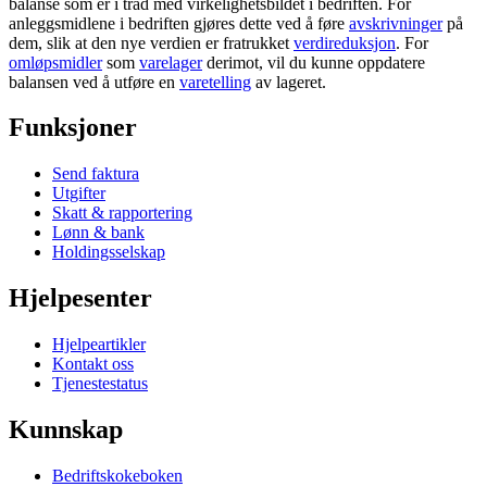
balanse som er i tråd med virkelighetsbildet i bedriften. For
anleggsmidlene i bedriften gjøres dette ved å føre
avskrivninger
på
dem, slik at den nye verdien er fratrukket
verdireduksjon
. For
omløpsmidler
som
varelager
derimot, vil du kunne oppdatere
balansen ved å utføre en
varetelling
av lageret.
Funksjoner
Send faktura
Utgifter
Skatt & rapportering
Lønn & bank
Holdingsselskap
Hjelpesenter
Hjelpeartikler
Kontakt oss
Tjenestestatus
Kunnskap
Bedriftskokeboken