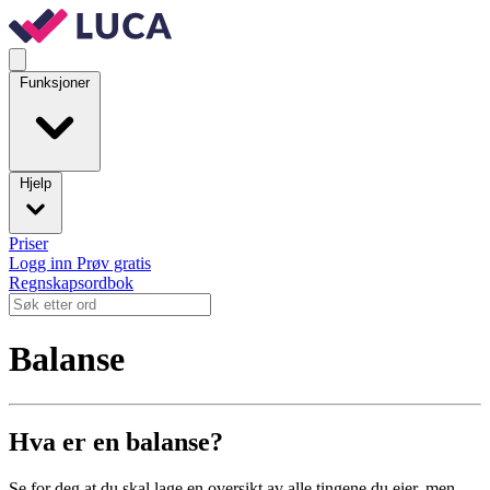
Funksjoner
Hjelp
Priser
Logg inn
Prøv gratis
Regnskapsordbok
Balanse
Hva er en balanse?
Se for deg at du skal lage en oversikt av alle tingene du eier, men