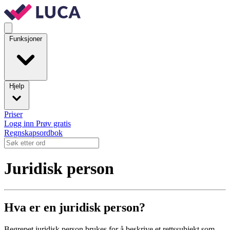
Funksjoner
Hjelp
Priser
Logg inn
Prøv gratis
Regnskapsordbok
Juridisk person
Hva er en juridisk person?
Begrepet juridisk person brukes for å beskrive et rettssubjekt som