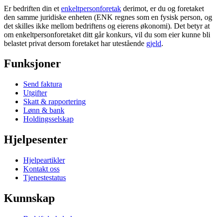
Er bedriften din et
enkeltpersonforetak
derimot, er du og foretaket
den samme juridiske enheten (ENK regnes som en fysisk person, og
det skilles ikke mellom bedriftens og eierens økonomi). Det betyr at
om enkeltpersonforetaket ditt går konkurs, vil du som eier kunne bli
belastet privat dersom foretaket har utestående
gjeld
.
Funksjoner
Send faktura
Utgifter
Skatt & rapportering
Lønn & bank
Holdingsselskap
Hjelpesenter
Hjelpeartikler
Kontakt oss
Tjenestestatus
Kunnskap