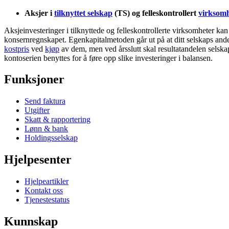
Aksjer i
tilknyttet selskap
(TS) og felleskontrollert
virksom
Aksjeinvesteringer i tilknyttede og felleskontrollerte virksomheter k
konsernregnskapet. Egenkapitalmetoden går ut på at ditt selskaps andel
kostpris
ved
kjøp
av dem, men ved årsslutt skal resultatandelen selskap
kontoserien benyttes for å føre opp slike investeringer i balansen.
Funksjoner
Send faktura
Utgifter
Skatt & rapportering
Lønn & bank
Holdingsselskap
Hjelpesenter
Hjelpeartikler
Kontakt oss
Tjenestestatus
Kunnskap