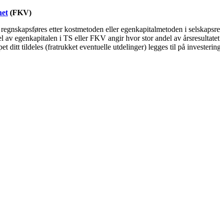
het
(FKV)
an regnskapsføres etter kostmetoden eller egenkapitalmetoden i selskaps
 av egenkapitalen i TS eller FKV angir hvor stor andel av årsresultatet 
et ditt tildeles (fratrukket eventuelle utdelinger) legges til på investe