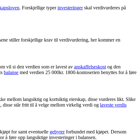
kapsloven
. Forskjellige typer
investeringer
skal verdivurderes på
ene stiller forskjellige krav til verdivurdering, her kommer en
som vil si den verdien som er lavest av
anskaffelseskost
og den
ts
balanse
med verdien 25 000kr. 1800-kontoserien benyttes for å føre
ikke mellom langsiktig og kortsiktig eierskap, disse vurderes likt. Slike
k
, disse står fritt til å velge mellom virkelig verdi og
laveste verdis
e kjøpt for samt eventuelle
gebyrer
forbundet med kjøpet. Dersom
or å føre opp langsiktige investeringer i balansen.