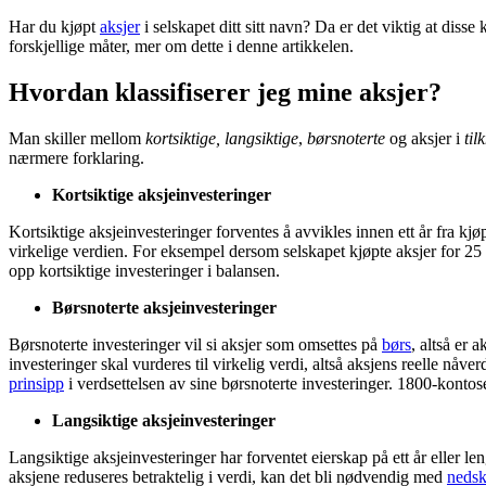
Har du kjøpt
aksjer
i selskapet ditt sitt navn? Da er det viktig at disse 
forskjellige måter, mer om dette i denne artikkelen.
Hvordan klassifiserer jeg mine aksjer?
Man skiller mellom
kortsiktige,
langsiktige
,
børsnoterte
og aksjer i
til
nærmere forklaring.
Kortsiktige aksjeinvesteringer
Kortsiktige aksjeinvesteringer forventes å avvikles innen ett år fra kj
virkelige verdien. For eksempel dersom selskapet kjøpte aksjer for 25
opp kortsiktige investeringer i balansen.
Børsnoterte aksjeinvesteringer
Børsnoterte investeringer vil si aksjer som omsettes på
børs
, altså er 
investeringer skal vurderes til virkelig verdi, altså aksjens reelle nåv
prinsipp
i verdsettelsen av sine børsnoterte investeringer. 1800-kontose
Langsiktige aksjeinvesteringer
Langsiktige aksjeinvesteringer har forventet eierskap på ett år eller le
aksjene reduseres betraktelig i verdi, kan det bli nødvendig med
nedsk