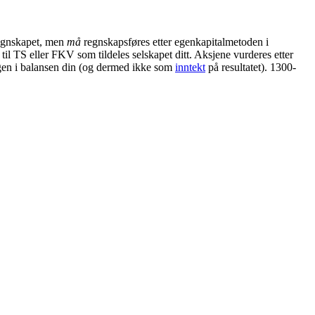
regnskapet, men
må
regnskapsføres etter egenkapitalmetoden i
til TS eller FKV som tildeles selskapet ditt. Aksjene vurderes etter
ringen i balansen din (og dermed ikke som
inntekt
på resultatet). 1300-