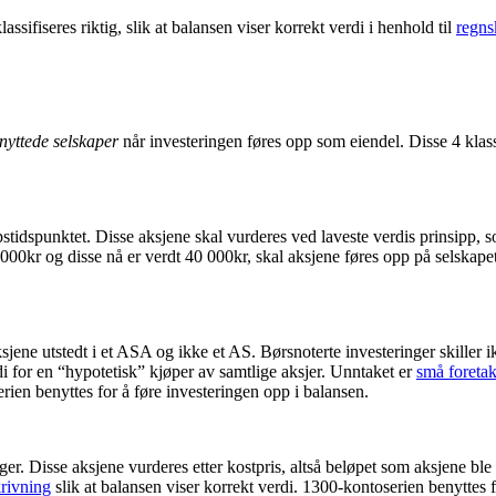
klassifiseres riktig, slik at balansen viser korrekt verdi i henhold til
regns
knyttede selskaper
når investeringen føres opp som eiendel. Disse 4 klass
øpstidspunktet. Disse aksjene skal vurderes ved laveste verdis prinsipp, 
 000kr og disse nå er verdt 40 000kr, skal aksjene føres opp på selskape
aksjene utstedt i et ASA og ikke et AS. Børsnoterte investeringer skiller 
erdi for en “hypotetisk” kjøper av samtlige aksjer. Unntaket er
små foreta
rien benyttes for å føre investeringen opp i balansen.
nger. Disse aksjene vurderes etter kostpris, altså beløpet som aksjene bl
rivning
slik at balansen viser korrekt verdi. 1300-kontoserien benyttes f