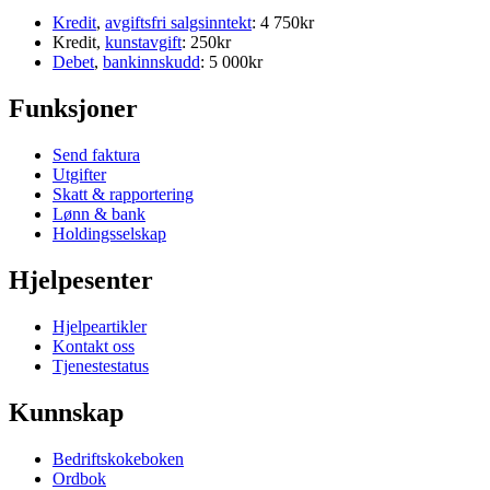
Kredit
,
avgiftsfri salgsinntekt
: 4 750kr
Kredit,
kunstavgift
: 250kr
Debet
,
bankinnskudd
: 5 000kr
Funksjoner
Send faktura
Utgifter
Skatt & rapportering
Lønn & bank
Holdingsselskap
Hjelpesenter
Hjelpeartikler
Kontakt oss
Tjenestestatus
Kunnskap
Bedriftskokeboken
Ordbok