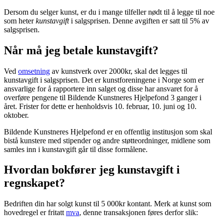
Dersom du selger kunst, er du i mange tilfeller nødt til å legge til noe
som heter
kunstavgift
i salgsprisen. Denne avgiften er satt til 5% av
salgsprisen.
Når må jeg betale kunstavgift?
Ved
omsetning
av kunstverk over 2000kr, skal det legges til
kunstavgift i salgsprisen. Det er kunstforeningene i Norge som er
ansvarlige for å rapportere inn salget og disse har ansvaret for å
overføre pengene til Bildende Kunstneres Hjelpefond 3 ganger i
året. Frister for dette er henholdsvis 10. februar, 10. juni og 10.
oktober.
Bildende Kunstneres Hjelpefond er en offentlig institusjon som skal
bistå kunstere med stipender og andre støtteordninger, midlene som
samles inn i kunstavgift går til disse formålene.
Hvordan bokfører jeg kunstavgift i
regnskapet?
Bedriften din har solgt kunst til 5 000kr kontant. Merk at kunst som
hovedregel er fritatt
mva
, denne transaksjonen føres derfor slik: