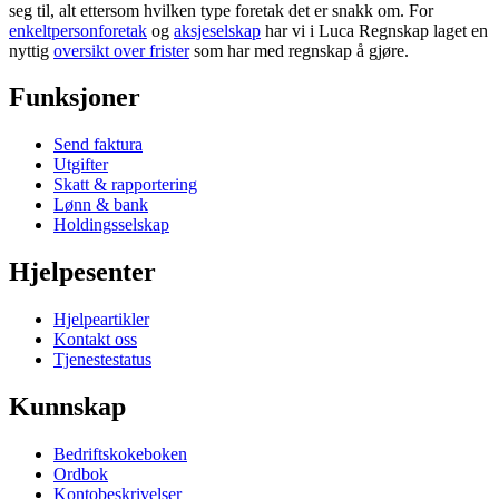
seg til, alt ettersom hvilken type foretak det er snakk om. For
enkeltpersonforetak
og
aksjeselskap
har vi i Luca Regnskap laget en
nyttig
oversikt over frister
som har med regnskap å gjøre.
Funksjoner
Send faktura
Utgifter
Skatt & rapportering
Lønn & bank
Holdingsselskap
Hjelpesenter
Hjelpeartikler
Kontakt oss
Tjenestestatus
Kunnskap
Bedriftskokeboken
Ordbok
Kontobeskrivelser