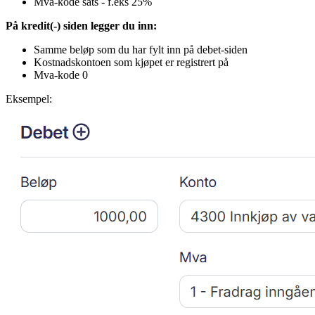
Mva-kode sats - f.eks 25%
På kredit(-) siden legger du inn:
Samme beløp som du har fylt inn på debet-siden
Kostnadskontoen som kjøpet er registrert på
Mva-kode 0
Eksempel: