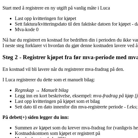
Start med å registrere en ny utgift på vanlig måte i Luca
Last opp kvitteringen for kjøpet
Sett faktura/kvitteringsdato til den faktiske datoen for kjøpet - d
Mva-kode 0
Nå har du registrert en kostnad for bedriften din i perioden du ikke var
I neste steg forklarer vi hvordan du gjør denne kostnaden lavere ved å
Steg 2 - Registrer kjøpet fra før mva-periode med mv
En kostnad vil bli lavere når du registrerer mva-fradrag på den.
I Luca registrerer du dette som et manuelt bilag:
Regnskap
→
Manuelt bilag
Legg inn en kort beskrivelse, eksempel:
mva-fradrag på kjøp [jo
Last opp kvitteringen på kjøpet som et bilag
Sett dato til en dato innenfor din mva-registrerte periode - f.eks;
På debet(+) siden legger du inn:
Summen av kjøpet som du krever mva-fradrag for (vanligvis he
Kostnadskontoen som kjøpet er registrert på