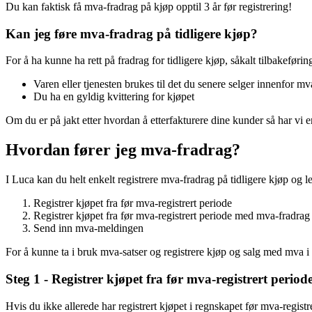
Du kan faktisk få mva-fradrag på kjøp opptil 3 år før registrering!
Kan jeg føre mva-fradrag på tidligere kjøp?
For å ha kunne ha rett på fradrag for tidligere kjøp, såkalt tilbakeføri
Varen eller tjenesten brukes til det du senere selger innenfor m
Du ha en gyldig kvittering for kjøpet
Om du er på jakt etter hvordan å etterfakturere dine kunder så har vi 
Hvordan fører jeg mva-fradrag?
I Luca kan du helt enkelt registrere mva-fradrag på tidligere kjøp og l
Registrer kjøpet fra før mva-registrert periode
Registrer kjøpet fra før mva-registrert periode med mva-fradrag
Send inn mva-meldingen
For å kunne ta i bruk mva-satser og registrere kjøp og salg med mva i 
Steg 1 - Registrer kjøpet fra før mva-registrert period
Hvis du ikke allerede har registrert kjøpet i regnskapet før mva-regist