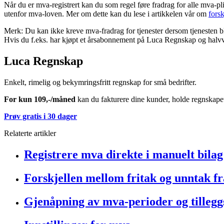
Når du er mva-registrert kan du som regel føre fradrag for alle mva-plik
utenfor mva-loven. Mer om dette kan du lese i artikkelen vår om
fors
Merk: Du kan ikke kreve mva-fradrag for tjenester dersom tjenesten ble
Hvis du f.eks. har kjøpt et årsabonnement på Luca Regnskap og halvvei
Luca Regnskap
Enkelt, rimelig og bekymringsfritt regnskap for små bedrifter.
For kun 109,-/måned
kan du fakturere dine kunder, holde regnskapet 
Prøv gratis i 30 dager
Relaterte artikler
Registrere mva direkte i manuelt bilag
Forskjellen mellom fritak og unntak f
Gjenåpning av mva-perioder og tilleg