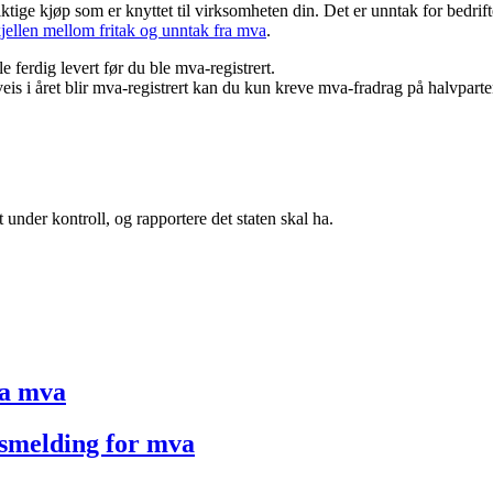
tige kjøp som er knyttet til virksomheten din. Det er unntak for bedrifte
kjellen mellom fritak og unntak fra mva
.
 ferdig levert før du ble mva-registrert.
s i året blir mva-registrert kan du kun kreve mva-fradrag på halvparte
under kontroll, og rapportere det staten skal ha.
ra mva
gsmelding for mva