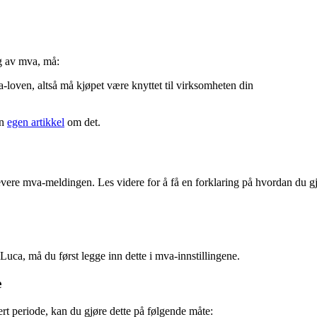
ng av mva, må:
va-loven, altså må kjøpet være knyttet til virksomheten din
en
egen artikkel
om det.
evere mva-meldingen. Les videre for å få en forklaring på hvordan du gjø
Luca, må du først legge inn dette i mva-innstillingene.
e
rert periode, kan du gjøre dette på følgende måte: