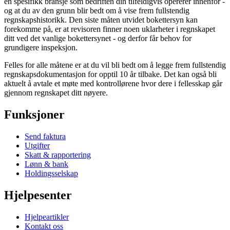
en spesifikk bransje som bedriften din tilfeldigvis opererer innenfor -
og at du av den grunn blir bedt om å vise frem fullstendig
regnskapshistorikk. Den siste måten utvidet bokettersyn kan
forekomme på, er at revisoren finner noen uklarheter i regnskapet
ditt ved det vanlige bokettersynet - og derfor får behov for
grundigere inspeksjon.
Felles for alle måtene er at du vil bli bedt om å legge frem fullstendig
regnskapsdokumentasjon for opptil 10 år tilbake. Det kan også bli
aktuelt å avtale et møte med kontrollørene hvor dere i fellesskap går
gjennom regnskapet ditt nøyere.
Funksjoner
Send faktura
Utgifter
Skatt & rapportering
Lønn & bank
Holdingsselskap
Hjelpesenter
Hjelpeartikler
Kontakt oss