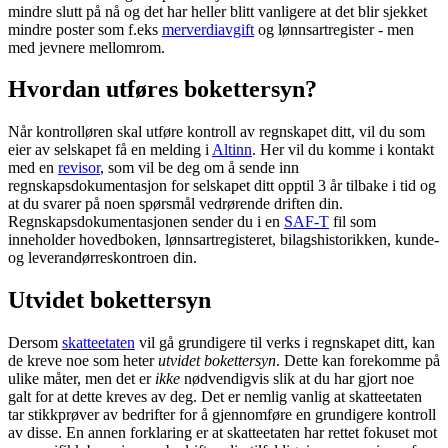
mindre slutt på nå og det har heller blitt vanligere at det blir sjekket
mindre poster som f.eks
merverdiavgift
og lønnsartregister - men
med jevnere mellomrom.
Hvordan utføres bokettersyn?
Når kontrolløren skal utføre kontroll av regnskapet ditt, vil du som
eier av selskapet få en melding i
Altinn
. Her vil du komme i kontakt
med en
revisor
, som vil be deg om å sende inn
regnskapsdokumentasjon for selskapet ditt opptil 3 år tilbake i tid og
at du svarer på noen spørsmål vedrørende driften din.
Regnskapsdokumentasjonen sender du i en
SAF-T
fil som
inneholder hovedboken, lønnsartregisteret, bilagshistorikken, kunde-
og leverandørreskontroen din.
Utvidet bokettersyn
Dersom
skatteetaten
vil gå grundigere til verks i regnskapet ditt, kan
de kreve noe som heter
utvidet bokettersyn
. Dette kan forekomme på
ulike måter, men det er
ikke
nødvendigvis slik at du har gjort noe
galt for at dette kreves av deg. Det er nemlig vanlig at skatteetaten
tar stikkprøver av bedrifter for å gjennomføre en grundigere kontroll
av disse. En annen forklaring er at skatteetaten har rettet fokuset mot