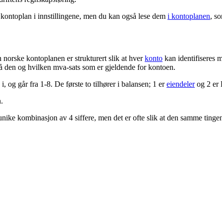
ontoplan i innstillingene, men du kan også lese dem
i kontoplanen
, so
 norske kontoplanen er strukturert slik at hver
konto
kan identifiseres me
 på den og hvilken mva-sats som er gjeldende for kontoen.
 og går fra 1-8. De første to tilhører i balansen; 1 er
eiendeler
og 2 er E
.
n unike kombinasjon av 4 siffere, men det er ofte slik at den samme tinge