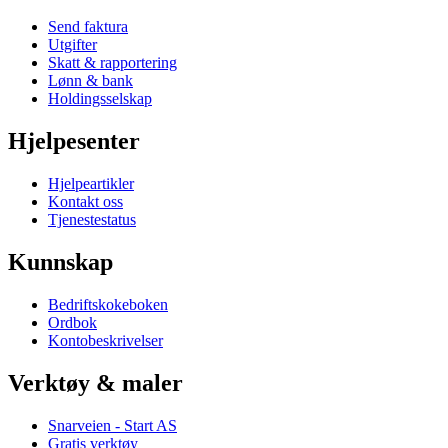
Send faktura
Utgifter
Skatt & rapportering
Lønn & bank
Holdingsselskap
Hjelpesenter
Hjelpeartikler
Kontakt oss
Tjenestestatus
Kunnskap
Bedriftskokeboken
Ordbok
Kontobeskrivelser
Verktøy & maler
Snarveien - Start AS
Gratis verktøy