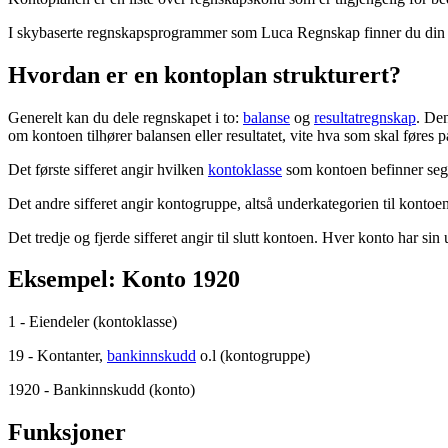
I skybaserte regnskapsprogrammer som Luca Regnskap finner du din k
Hvordan er en kontoplan strukturert?
Generelt kan du dele regnskapet i to:
balanse
og
resultatregnskap
. Den
om kontoen tilhører balansen eller resultatet, vite hva som skal føres
Det første sifferet angir hvilken
kontoklasse
som kontoen befinner seg i,
Det andre sifferet angir kontogruppe, altså underkategorien til kontoen
Det tredje og fjerde sifferet angir til slutt kontoen. Hver konto har si
Eksempel: Konto 1920
1 - Eiendeler (kontoklasse)
19 - Kontanter,
bankinnskudd
o.l (kontogruppe)
1920 - Bankinnskudd (konto)
Funksjoner