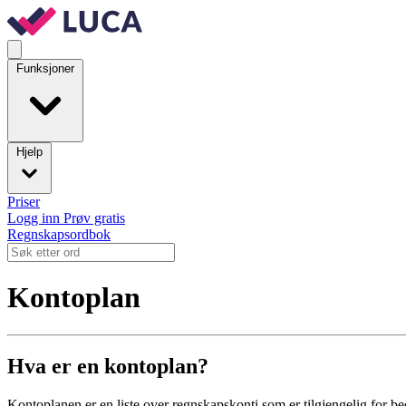
Funksjoner
Hjelp
Priser
Logg inn
Prøv gratis
Regnskapsordbok
Kontoplan
Hva er en kontoplan?
Kontoplanen er en liste over regnskapskonti som er tilgjengelig for be