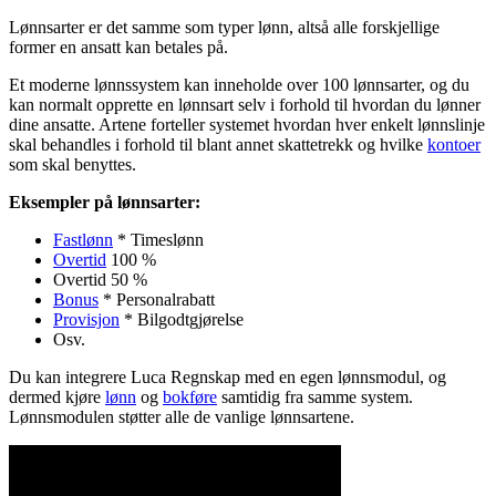
Lønnsarter er det samme som typer lønn, altså alle forskjellige
former en ansatt kan betales på.
Et moderne lønnssystem kan inneholde over 100 lønnsarter, og du
kan normalt opprette en lønnsart selv i forhold til hvordan du lønner
dine ansatte. Artene forteller systemet hvordan hver enkelt lønnslinje
skal behandles i forhold til blant annet skattetrekk og hvilke
kontoer
som skal benyttes.
Eksempler på lønnsarter:
Fastlønn
* Timeslønn
Overtid
100 %
Overtid 50 %
Bonus
* Personalrabatt
Provisjon
* Bilgodtgjørelse
Osv.
Du kan integrere Luca Regnskap med en egen lønnsmodul, og
dermed kjøre
lønn
og
bokføre
samtidig fra samme system.
Lønnsmodulen støtter alle de vanlige lønnsartene.