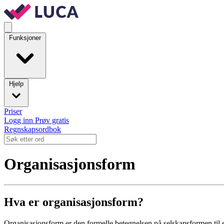
Funksjoner
Hjelp
Priser
Logg inn
Prøv gratis
Regnskapsordbok
Organisasjonsform
Hva er organisasjonsform?
Organisasjonsform er den formelle betegnelsen på selskapsformen til