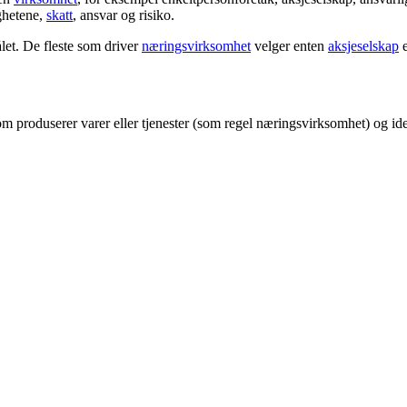
ighetene,
skatt
, ansvar og risiko.
et. De fleste som driver
næringsvirksomhet
velger enten
aksjeselskap
e
om produserer varer eller tjenester (som regel næringsvirksomhet) og ide